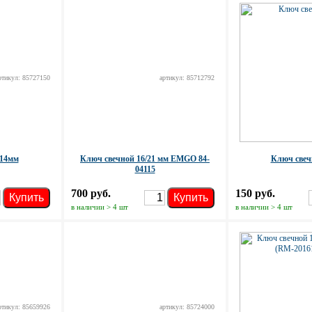
ртикул: 85727150
артикул: 85712792
 14мм
Ключ свечной 16/21 мм EMGO 84-
Ключ свеч
04115
700 руб.
150 руб.
Купить
Купить
в наличии > 4 шт
в наличии > 4 шт
ртикул: 85659926
артикул: 85724000