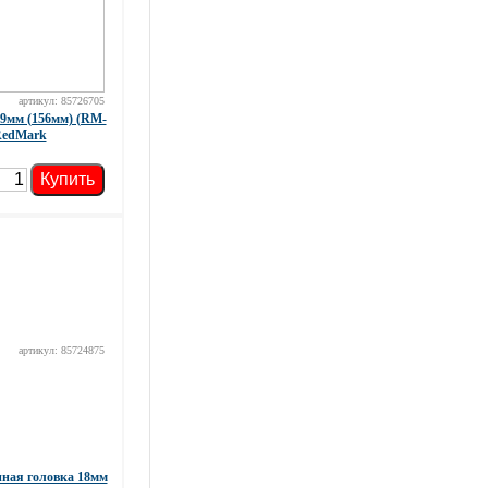
артикул: 85726705
9мм (156мм) (RM-
RedMark
Купить
артикул: 85724875
ная головка 18мм