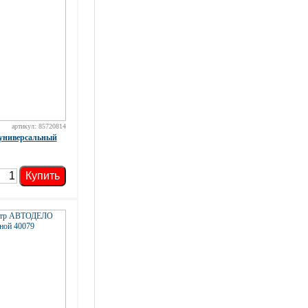
артикул: 85720814
универсальный
Купить