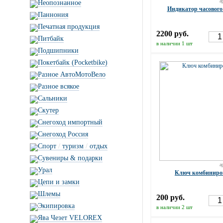
а
Неопознанное
Индикатор часового
Паннония
Печатная продукция
2200 руб.
Питбайк
в наличии 1 шт
Подшипники
Покетбайк (Pocketbike)
Разное АвтоМотоВело
Разное всякое
Сальники
Скутер
Снегоход импортный
Снегоход Россия
Спорт
/
туризм
/
отдых
Сувениры & подарки
а
Урал
Ключ комбиниро
Цепи и замки
Шлемы
200 руб.
Экипировка
в наличии 2 шт
Ява Чезет VELOREX