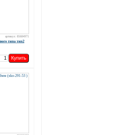
артикул: 85684971
вого типа тип2
Купить