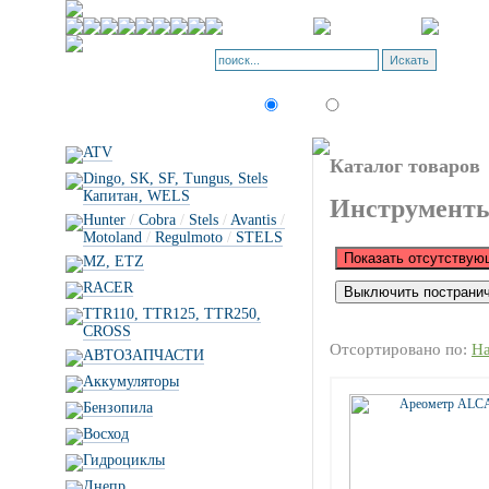
Искать:
текст
товар по коду
ATV
Каталог товаров
Dingo, SK, SF, Tungus, Stels
Капитан, WELS
Инструмент
Hunter
/
Cobra
/
Stels
/
Avantis
/
Motoland
/
Regulmoto
/
STELS
MZ, ETZ
RACER
TTR110, TTR125, TTR250,
CROSS
Отсортировано по:
Н
АВТОЗАПЧАСТИ
Аккумуляторы
Бензопила
Восход
Гидроциклы
Днепр