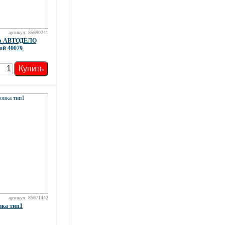
артикул: 85690241
тр АВТОДЕЛО
й 40079
Купить
артикул: 85671442
ка тип1