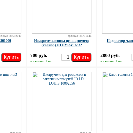
ртикул: 85692040
артикул: 85711646
561000
Измеритель износа цепи цепеметр
Индикатор часо
(калибр) OTOM AV16832
700 руб.
2800 руб.
Купить
Купить
в наличии 1 шт
в наличии 1 шт