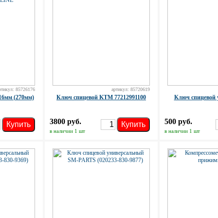
ртикул: 85726176
артикул: 85720619
16мм (270мм)
Ключ спицевой KTM 77212991100
Ключ спицевой 
3800 руб.
500 руб.
Купить
Купить
в наличии 1 шт
в наличии 1 шт