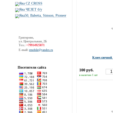
Ява CZ CROSS
Ява ЧЕЗЕТ б/у
Ява50, Babetta, Simson, Pioneer
а
Григорово,
ул. Центральная, 2Б
Тел.:
+79914925871
E-mail:
emobile@yandex.ru
Ключ свечной
Посетители сайта
100 руб.
в наличии 1 шт
а