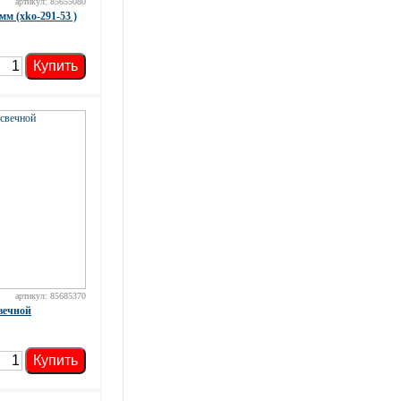
артикул: 85655080
м (xko-291-53 )
Купить
артикул: 85685370
вечной
Купить