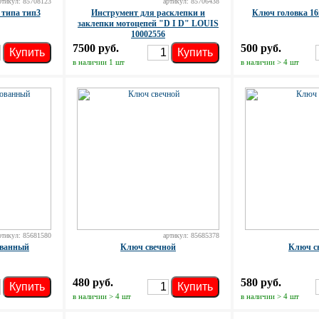
ртикул: 85708123
артикул: 85706438
 типа тип3
Инструмент для расклепки и
Ключ головка 16м
заклепки мотоцепей "D I D" LOUIS
10002556
7500 руб.
500 руб.
Купить
Купить
в наличии 1 шт
в наличии > 4 шт
ртикул: 85681580
артикул: 85685378
ванный
Ключ свечной
Ключ с
480 руб.
580 руб.
Купить
Купить
в наличии > 4 шт
в наличии > 4 шт