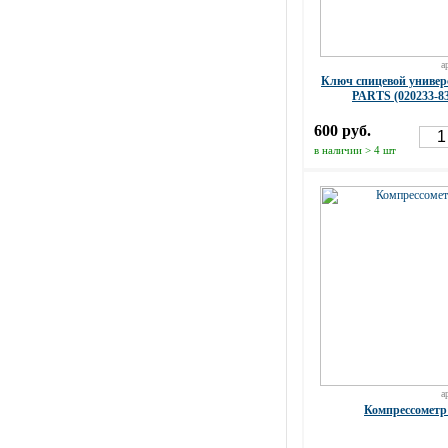
а
Ключ спицевой униве
PARTS (020233-83
600 руб.
в наличии > 4 шт
а
Компрессометр