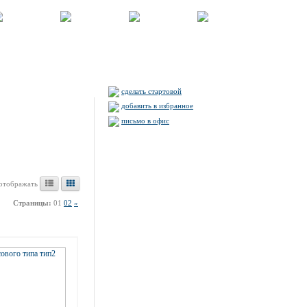
сделать стартовой
добавить в избранное
письмо в офис
отображать
Страницы:
01
02
»