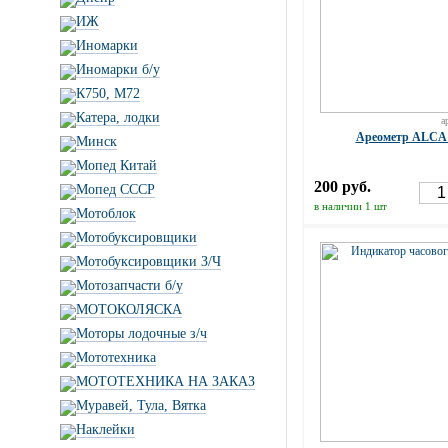
ИЖ
Иномарки
Иномарки б/у
К750, М72
Катера, лодки
а
Ареометр ALCA 
Минск
Мопед Китай
200 руб.
Мопед СССР
в наличии 1 шт
Мотоблок
Мотобуксировщики
Мотобуксировщики З/Ч
Мотозапчасти б/у
МОТОКОЛЯСКА
Моторы лодочные з/ч
Мототехника
МОТОТЕХНИКА НА ЗАКАЗ
Муравей, Тула, Вятка
Наклейки