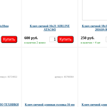
6х18мм
Ключ свечной 16х21 AIRLINE
Ключ свечной 18х1
ATAC045
201610) 
600 руб.
250 руб.
Купить
Купить
в наличии 2 компл
в наличии > 4 шт
ртикул: 85724922
артикул: 85700364
ДЕЛО ТЕХНИКИ
Ключ свечной длинная головка 16 мм
Ключ свечной длин