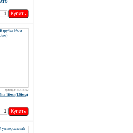
YATO
Купить
артикул: 85718192
бка 16мм (150мм)
Купить