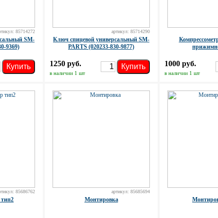
ртикул: 85714272
артикул: 85714290
рсальный SM-
Ключ спицевой универсальный SM-
Компрессоме
0-9369)
PARTS (020233-830-9877)
прижимно
1250 руб.
1000 руб.
Купить
Купить
в наличии 1 шт
в наличии 1 шт
ртикул: 85686762
артикул: 85685694
 тип2
Монтировка
Монтиров