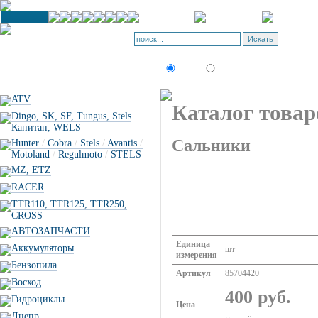
К
П
Искать:
текст
товар по коду
ATV
Каталог товар
Dingo, SK, SF, Tungus, Stels
Капитан, WELS
Сальники
Hunter
/
Cobra
/
Stels
/
Avantis
/
Motoland
/
Regulmoto
/
STELS
MZ, ETZ
RACER
TTR110, TTR125, TTR250,
CROSS
АВТОЗАПЧАСТИ
Единица
Аккумуляторы
шт
измерения
Бензопила
Артикул
85704420
Восход
400 руб.
Гидроциклы
Цена
Днепр