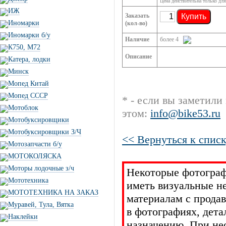
Цена действительна только для
ИЖ
Заказать
Купить
Иномарки
(кол-во)
Иномарки б/у
Наличие
более 4
К750, М72
Описание
Катера, лодки
Минск
Мопед Китай
Мопед СССР
* - если вы заметили
Мотоблок
этом:
info@bike53.ru
Мотобуксировщики
Мотобуксировщики З/Ч
<< Вернуться к списк
Мотозапчасти б/у
МОТОКОЛЯСКА
Моторы лодочные з/ч
Некоторые фотограф
Мототехника
иметь визуальные н
МОТОТЕХНИКА НА ЗАКАЗ
материалам с прода
Муравей, Тула, Вятка
в фотографиях, дет
Наклейки
назначению. При не