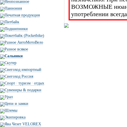
Неопознанное
ВОЗМОЖНЫЕ нюансы 
Паннония
употреблении всегда
Печатная продукция
Питбайк
Подшипники
Покетбайк (Pocketbike)
Разное АвтоМотоВело
Разное всякое
Сальники
Скутер
Снегоход импортный
Снегоход Россия
Спорт
/
туризм
/
отдых
Сувениры & подарки
Урал
Цепи и замки
Шлемы
Экипировка
Ява Чезет VELOREX