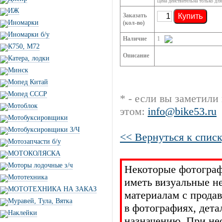
Цена действительна только для
ИЖ
Заказать
Купить
Иномарки
(кол-во)
Иномарки б/у
Наличие
1
К750, М72
Описание
Катера, лодки
Минск
Мопед Китай
Мопед СССР
* - если вы заметили
Мотоблок
этом:
info@bike53.ru
Мотобуксировщики
Мотобуксировщики З/Ч
<< Вернуться к списк
Мотозапчасти б/у
МОТОКОЛЯСКА
Моторы лодочные з/ч
Некоторые фотограф
Мототехника
иметь визуальные н
МОТОТЕХНИКА НА ЗАКАЗ
материалам с прода
Муравей, Тула, Вятка
в фотографиях, дет
Наклейки
назначению. При не