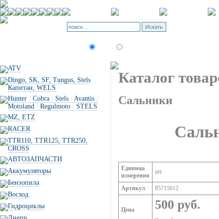
Корзина - О
Позиций: 0.
Искать:
текст
товар по коду
ATV
Каталог товар
Dingo, SK, SF, Tungus, Stels
Капитан, WELS
Сальники
Hunter
/
Cobra
/
Stels
/
Avantis
/
Motoland
/
Regulmoto
/
STELS
MZ, ETZ
Сальн
RACER
TTR110, TTR125, TTR250,
CROSS
АВТОЗАПЧАСТИ
Единица
Аккумуляторы
шт
измерения
Бензопила
Артикул
85715012
Восход
500 руб.
Гидроциклы
Цена
Днепр