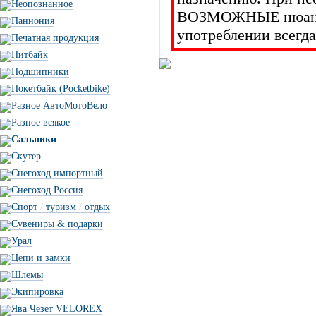
Неопознанное
ВОЗМОЖНЫЕ нюансы 
Паннония
употреблении всегда
Печатная продукция
Питбайк
Подшипники
Покетбайк (Pocketbike)
Разное АвтоМотоВело
Разное всякое
Сальники
Скутер
Снегоход импортный
Снегоход Россия
Спорт
/
туризм
/
отдых
Сувениры & подарки
Урал
Цепи и замки
Шлемы
Экипировка
Ява Чезет VELOREX