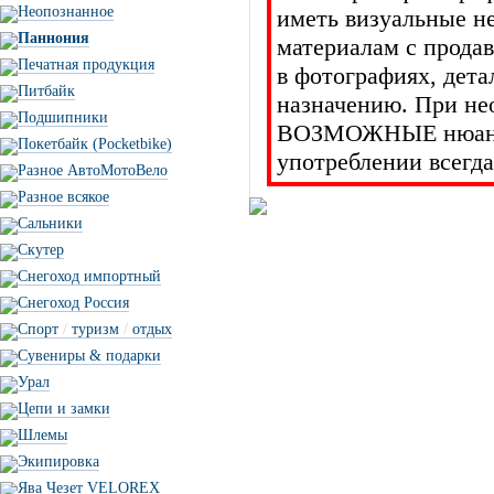
Неопознанное
иметь визуальные н
Паннония
материалам с прода
Печатная продукция
в фотографиях, дет
Питбайк
назначению. При не
Подшипники
ВОЗМОЖНЫЕ нюансы 
Покетбайк (Pocketbike)
употреблении всегда
Разное АвтоМотоВело
Разное всякое
Сальники
Скутер
Снегоход импортный
Снегоход Россия
Спорт
/
туризм
/
отдых
Сувениры & подарки
Урал
Цепи и замки
Шлемы
Экипировка
Ява Чезет VELOREX