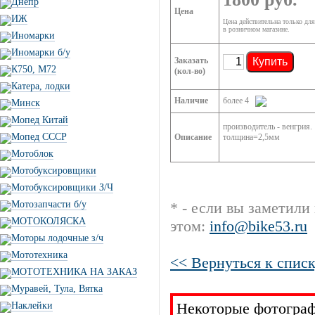
Днепр
Цена
ИЖ
Цена действительна только для
в розничном магазине.
Иномарки
Иномарки б/у
Заказать
Купить
К750, М72
(кол-во)
Катера, лодки
Наличие
более 4
Минск
Мопед Китай
производитель - венгрия.
Мопед СССР
Описание
толщина=2,5мм
Мотоблок
Мотобуксировщики
Мотобуксировщики З/Ч
Мотозапчасти б/у
* - если вы заметили
МОТОКОЛЯСКА
этом:
info@bike53.ru
Моторы лодочные з/ч
Мототехника
<< Вернуться к списк
МОТОТЕХНИКА НА ЗАКАЗ
Муравей, Тула, Вятка
Некоторые фотограф
Наклейки