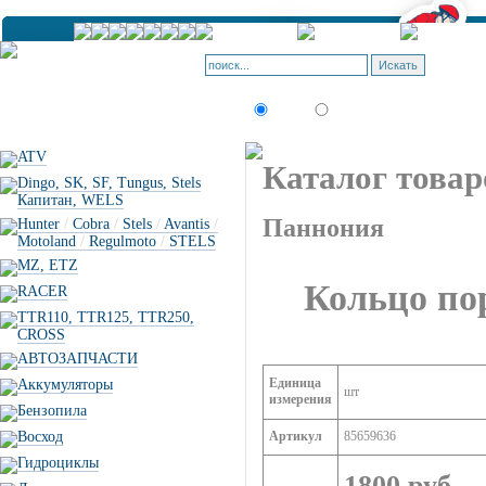
К
П
Искать:
текст
товар по коду
ATV
Каталог товар
Dingo, SK, SF, Tungus, Stels
Капитан, WELS
Паннония
Hunter
/
Cobra
/
Stels
/
Avantis
/
Motoland
/
Regulmoto
/
STELS
MZ, ETZ
Кольцо п
RACER
TTR110, TTR125, TTR250,
CROSS
АВТОЗАПЧАСТИ
Единица
Аккумуляторы
шт
измерения
Бензопила
Восход
Артикул
85659636
Гидроциклы
1800 руб.