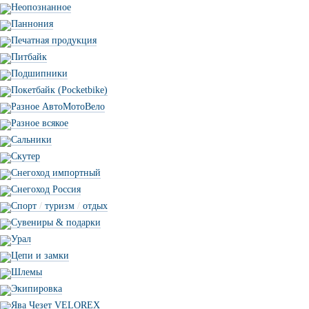
Неопознанное
Паннония
Печатная продукция
Питбайк
Подшипники
Покетбайк (Pocketbike)
Разное АвтоМотоВело
Разное всякое
Сальники
Скутер
Снегоход импортный
Снегоход Россия
Спорт
/
туризм
/
отдых
Сувениры & подарки
Урал
Цепи и замки
Шлемы
Экипировка
Ява Чезет VELOREX