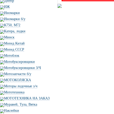
Днепр
ИЖ
Иномарки
Иномарки б/у
К750, М72
Катера, лодки
Минск
Мопед Китай
Мопед СССР
Мотоблок
Мотобуксировщики
Мотобуксировщики З/Ч
Мотозапчасти б/у
МОТОКОЛЯСКА
Моторы лодочные з/ч
Мототехника
МОТОТЕХНИКА НА ЗАКАЗ
Муравей, Тула, Вятка
Наклейки