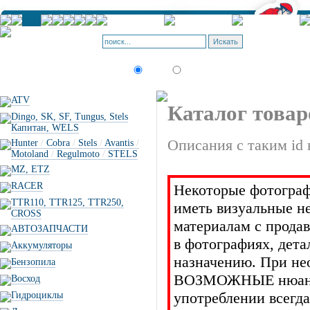
Корзина -
Позиций: 
Искать:
текст
товар по коду
ATV
Каталог товар
Dingo, SK, SF, Tungus, Stels
Капитан, WELS
Описания с таким id 
Hunter
/
Cobra
/
Stels
/
Avantis
/
Motoland
/
Regulmoto
/
STELS
MZ, ETZ
RACER
Некоторые фотограф
TTR110, TTR125, TTR250,
иметь визуальные н
CROSS
материалам с прода
АВТОЗАПЧАСТИ
в фотографиях, дет
Аккумуляторы
назначению. При не
Бензопила
ВОЗМОЖНЫЕ нюансы 
Восход
употреблении всегда
Гидроциклы