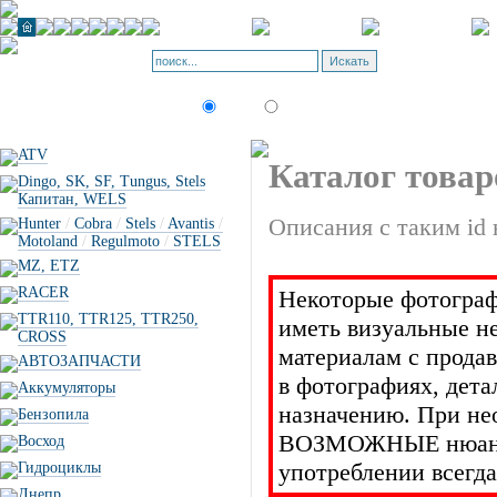
Корзина - О
Позиций: 0.
Искать:
текст
товар по коду
ATV
Каталог товар
Dingo, SK, SF, Tungus, Stels
Капитан, WELS
Описания с таким id 
Hunter
/
Cobra
/
Stels
/
Avantis
/
Motoland
/
Regulmoto
/
STELS
MZ, ETZ
RACER
Некоторые фотограф
TTR110, TTR125, TTR250,
иметь визуальные н
CROSS
материалам с прода
АВТОЗАПЧАСТИ
в фотографиях, дет
Аккумуляторы
назначению. При не
Бензопила
ВОЗМОЖНЫЕ нюансы 
Восход
употреблении всегда
Гидроциклы
Днепр