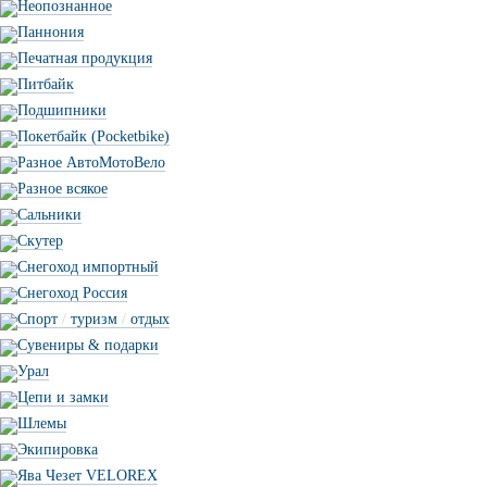
Неопознанное
Паннония
Печатная продукция
Питбайк
Подшипники
Покетбайк (Pocketbike)
Разное АвтоМотоВело
Разное всякое
Сальники
Скутер
Снегоход импортный
Снегоход Россия
Спорт
/
туризм
/
отдых
Сувениры & подарки
Урал
Цепи и замки
Шлемы
Экипировка
Ява Чезет VELOREX