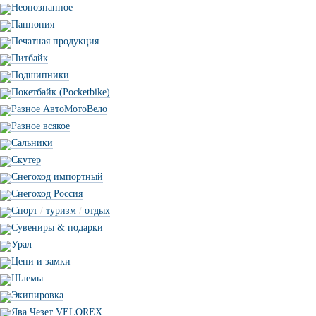
Неопознанное
Паннония
Печатная продукция
Питбайк
Подшипники
Покетбайк (Pocketbike)
Разное АвтоМотоВело
Разное всякое
Сальники
Скутер
Снегоход импортный
Снегоход Россия
Спорт
/
туризм
/
отдых
Сувениры & подарки
Урал
Цепи и замки
Шлемы
Экипировка
Ява Чезет VELOREX