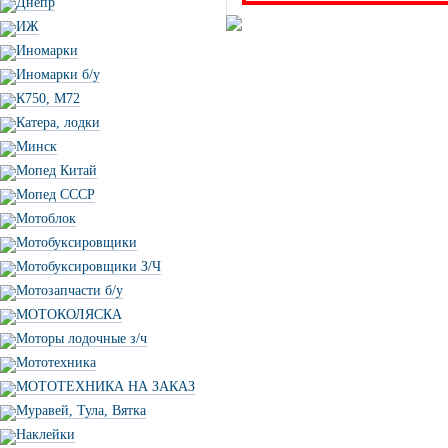
Днепр
ИЖ
Иномарки
Иномарки б/у
К750, М72
Катера, лодки
Минск
Мопед Китай
Мопед СССР
Мотоблок
Мотобуксировщики
Мотобуксировщики З/Ч
Мотозапчасти б/у
МОТОКОЛЯСКА
Моторы лодочные з/ч
Мототехника
МОТОТЕХНИКА НА ЗАКАЗ
Муравей, Тула, Вятка
Наклейки