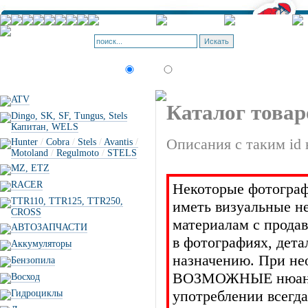
Корзина - О
Позиций: 0.
Искать:
текст
товар по коду
ATV
Каталог товар
Dingo, SK, SF, Tungus, Stels
Капитан, WELS
Описания с таким id 
Hunter
/
Cobra
/
Stels
/
Avantis
/
Motoland
/
Regulmoto
/
STELS
MZ, ETZ
RACER
Некоторые фотограф
TTR110, TTR125, TTR250,
иметь визуальные н
CROSS
материалам с прода
АВТОЗАПЧАСТИ
в фотографиях, дет
Аккумуляторы
назначению. При не
Бензопила
ВОЗМОЖНЫЕ нюансы 
Восход
употреблении всегда
Гидроциклы