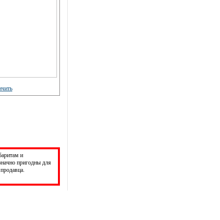
баритам и
значно пригодны для
продавца.