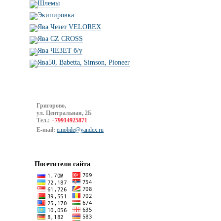
Шлемы
Экипировка
Ява Чезет VELOREX
Ява CZ CROSS
Ява ЧЕЗЕТ б/у
Ява50, Babetta, Simson, Pioneer
Григорово,
ул. Центральная, 2Б
Тел.:
+79914925871
E-mail:
emobile@yandex.ru
Посетители сайта