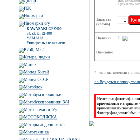
Днепр
Цена действител
в розничном маг
ИЖ
Иномарки
Заказать
Куп
Иномарки б/у
(кол-во)
KAWASAKI GPZ400
SUZUKI RF400
1
YAMAHA
Наличие
Универсальные запчасти
К750, М72
Описание
Катера, лодки
Минск
Мопед Китай
* - если вы заметили в опис
Мопед СССР
<< Вернуться к списку това
Мотоблок
Мотобуксировщики
Некоторые фотографии новы
Мотобуксировщики З/Ч
применённым материалам с
применения по своему на
Мотозапчасти б/у
Фотографии деталей бывши
МОТОКОЛЯСКА
Моторы лодочные з/ч
Мототехника
МОТОТЕХНИКА НА ЗАКАЗ