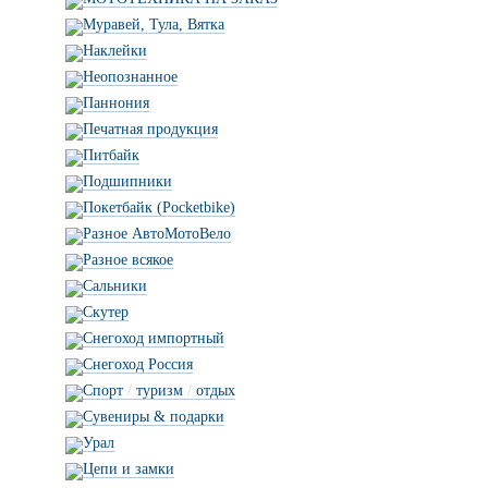
Муравей, Тула, Вятка
Наклейки
Неопознанное
Паннония
Печатная продукция
Питбайк
Подшипники
Покетбайк (Pocketbike)
Разное АвтоМотоВело
Разное всякое
Сальники
Скутер
Снегоход импортный
Снегоход Россия
Спорт
/
туризм
/
отдых
Сувениры & подарки
Урал
Цепи и замки