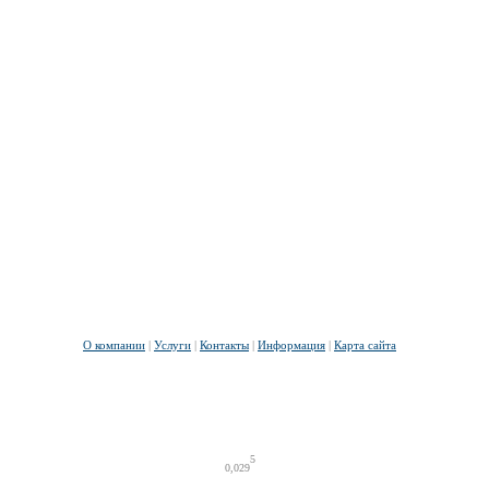
О компании
|
Услуги
|
Контакты
|
Информация
|
Карта сайта
5
0,029