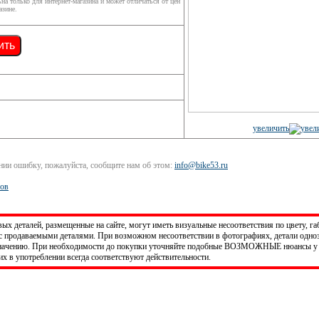
ьна только для интернет-магазина и может отличаться от цен
азине.
ить
увеличить
ании ошибку, пожалуйста, сообщите нам об этом:
info@bike53.ru
ров
х деталей, размещенные на сайте, могут иметь визуальные несоответствия по цвету, га
 продаваемыми деталями. При возможном несоответствии в фотографиях, детали одно
значению. При необходимости до покупки уточняйте подобные ВОЗМОЖНЫЕ нюансы у 
х в употреблении всегда соответствуют действительности.