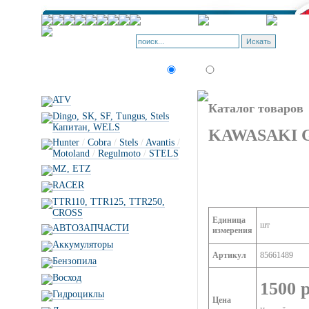
Искать:
текст
товар по коду
ATV
Каталог товаров
Dingo, SK, SF, Tungus, Stels
Капитан, WELS
KAWASAKI 
Hunter
/
Cobra
/
Stels
/
Avantis
/
Motoland
/
Regulmoto
/
STELS
MZ, ETZ
RACER
TTR110, TTR125, TTR250,
CROSS
Единица
шт
АВТОЗАПЧАСТИ
измерения
Аккумуляторы
Артикул
85661489
Бензопила
Восход
1500 р
Гидроциклы
Цена