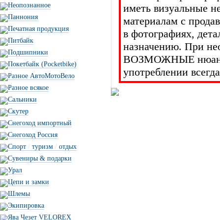
Неопознанное
иметь визуальные н
Паннония
материалам с прода
Печатная продукция
в фотографиях, дет
Питбайк
назначению. При не
Подшипники
ВОЗМОЖНЫЕ нюансы 
Покетбайк (Pocketbike)
употреблении всегда
Разное АвтоМотоВело
Разное всякое
Сальники
Скутер
Снегоход импортный
Снегоход Россия
Спорт
/
туризм
/
отдых
Сувениры & подарки
Урал
Цепи и замки
Шлемы
Экипировка
Ява Чезет VELOREX