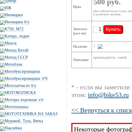
500 руб.
Днепр
Цена
ИЖ
Цена действительна только для
Иномарки
в розничном магазине.
Иномарки б/у
К750, М72
Заказать
Купить
(кол-во)
Катера, лодки
Минск
1
Наличие
Мопед Китай
Мопед СССР
производитель - китай.
Описание
Мотоблок
Мотобуксировщики
Мотобуксировщики З/Ч
Мотозапчасти б/у
* - если вы заметили
МОТОКОЛЯСКА
этом:
info@bike53.ru
Моторы лодочные з/ч
Мототехника
<< Вернуться к списк
МОТОТЕХНИКА НА ЗАКАЗ
Муравей, Тула, Вятка
Некоторые фотограф
Наклейки