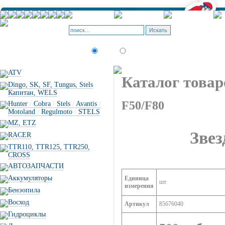
Корзина - О
Позиций: 0.
Искать:
текст
товар по коду
ATV
Каталог товар
Dingo, SK, SF, Tungus, Stels
Капитан, WELS
F50/F80
Hunter
/
Cobra
/
Stels
/
Avantis
/
Motoland
/
Regulmoto
/
STELS
MZ, ETZ
Звез
RACER
TTR110, TTR125, TTR250,
CROSS
АВТОЗАПЧАСТИ
Аккумуляторы
Единица
шт
измерения
Бензопила
Восход
Артикул
85676040
Гидроциклы