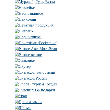
Муравей, Тула, Вятка
Наклейки
Неопознанное
Паннония
Печатная продукция
Питбайк
Подшипники
Покетбайк (Pocketbike)
Разное АвтоМотоВело
Разное всякое
Сальники
Скутер
Снегоход импортный
Снегоход Россия
Спорт
/
туризм
/
отдых
Сувениры & подарки
Урал
Цепи и замки
Шлемы