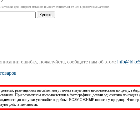
ьна только для интернет-магазина и может отличаться от цен в розничном магазине.
Купить
 описании ошибку, пожалуйста, сообщите нам об этом:
info@bike5
 товаров
деталей, размещенные на сайте, могут иметь визуальные несоответствия по цвету, габ
еталями. При возможном несоответствии в фотографиях, детали однозначно пригодны 
бходимости до покупки уточняйте подобные ВОЗМОЖНЫЕ нюансы у продавца. Фотогра
твуют действительности.