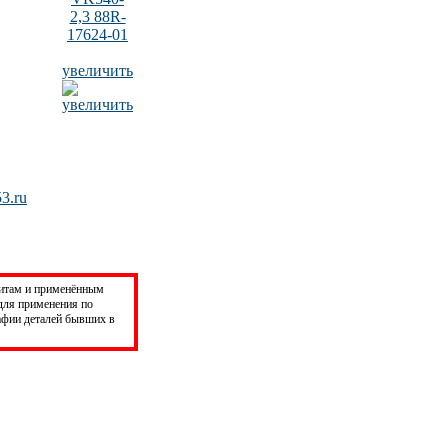
увеличить
3.ru
аритам и применённым
для применения по
фии деталей бывших в