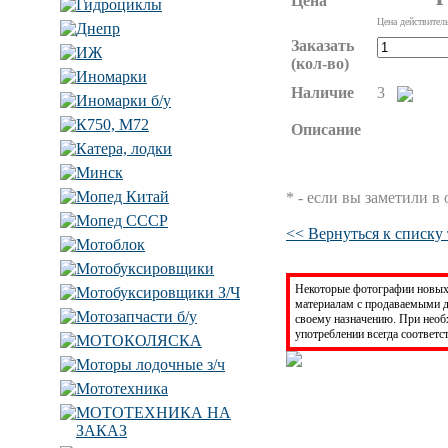
Цена
Гидроциклы
Цена действител
Днепр
Заказать
ИЖ
(кол-во)
Иномарки
Наличие
3
Иномарки б/у
К750, М72
Описание
Катера, лодки
Минск
Мопед Китай
* - если вы заметили в
Мопед СССР
<< Вернуться к списку
Мотоблок
Мотобуксировщики
Некоторые фотографии новых 
Мотобуксировщики З/Ч
материалам с продаваемыми д
Мотозапчасти б/у
своему назначению. При нео
употреблении всегда соответс
МОТОКОЛЯСКА
Моторы лодочные з/ч
Мототехника
МОТОТЕХНИКА НА
ЗАКАЗ