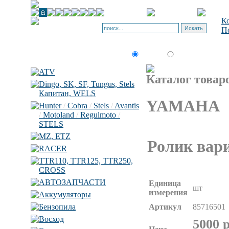
Ко
По
товар по
Искать:
текст
коду
ATV
Каталог товар
Dingo, SK, SF, Tungus, Stels
Капитан, WELS
YAMAHA
Hunter
/
Cobra
/
Stels
/
Avantis
/
Motoland
/
Regulmoto
/
STELS
MZ, ETZ
Ролик вари
RACER
TTR110, TTR125, TTR250,
CROSS
АВТОЗАПЧАСТИ
Единица
шт
измерения
Аккумуляторы
Артикул
85716501
Бензопила
Восход
5000 р