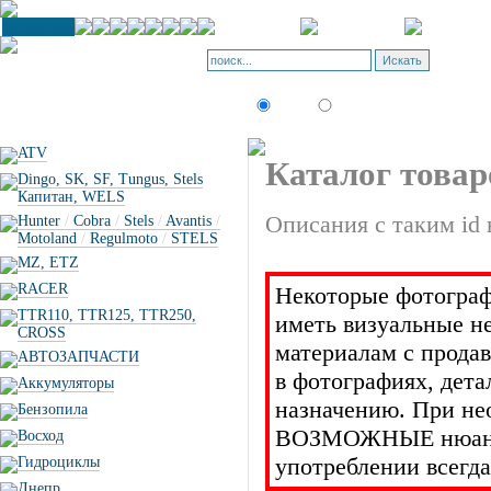
К
П
Искать:
текст
товар по коду
ATV
Каталог товар
Dingo, SK, SF, Tungus, Stels
Капитан, WELS
Описания с таким id 
Hunter
/
Cobra
/
Stels
/
Avantis
/
Motoland
/
Regulmoto
/
STELS
MZ, ETZ
RACER
Некоторые фотограф
TTR110, TTR125, TTR250,
иметь визуальные н
CROSS
материалам с прода
АВТОЗАПЧАСТИ
в фотографиях, дет
Аккумуляторы
назначению. При не
Бензопила
ВОЗМОЖНЫЕ нюансы 
Восход
употреблении всегда
Гидроциклы
Днепр