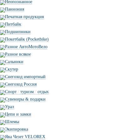
Неопознанное
Паннония
Печатная продукция
Питбайк
Подшипники
Покетбайк (Pocketbike)
Разное АвтоМотоВело
Разное всякое
Сальники
Скутер
Снегоход импортный
Снегоход Россия
Спорт
/
туризм
/
отдых
Сувениры & подарки
Урал
Цепи и замки
Шлемы
Экипировка
Ява Чезет VELOREX