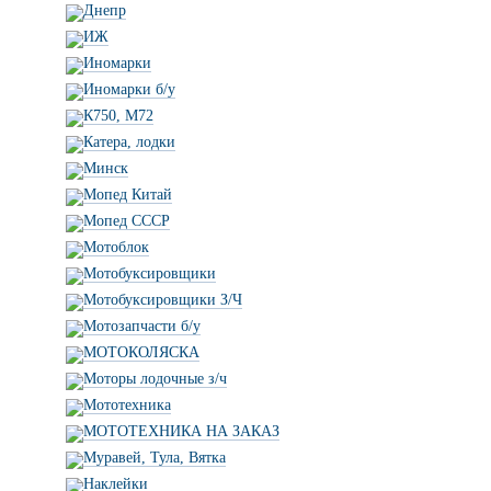
Днепр
ИЖ
Иномарки
Иномарки б/у
К750, М72
Катера, лодки
Минск
Мопед Китай
Мопед СССР
Мотоблок
Мотобуксировщики
Мотобуксировщики З/Ч
Мотозапчасти б/у
МОТОКОЛЯСКА
Моторы лодочные з/ч
Мототехника
МОТОТЕХНИКА НА ЗАКАЗ
Муравей, Тула, Вятка
Наклейки