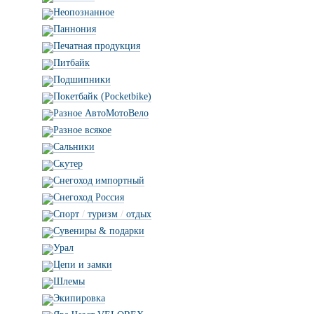
Неопознанное
Паннония
Печатная продукция
Питбайк
Подшипники
Покетбайк (Pocketbike)
Разное АвтоМотоВело
Разное всякое
Сальники
Скутер
Снегоход импортный
Снегоход Россия
Спорт
/
туризм
/
отдых
Сувениры & подарки
Урал
Цепи и замки
Шлемы
Экипировка