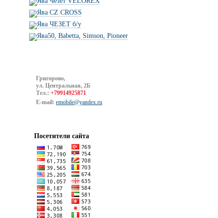
Ява Чезет VELOREX
Ява CZ CROSS
Ява ЧЕЗЕТ б/у
Ява50, Babetta, Simson, Pioneer
Григорово,
ул. Центральная, 2Б
Тел.:
+79914925871
E-mail:
emobile@yandex.ru
Посетители сайта