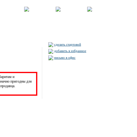
сделать стартовой
добавить в избранное
письмо в офис
баритам и
значно пригодны для
продавца.