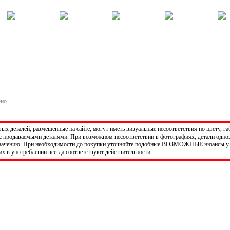
Корзина - Оформить заказ
Позиций: 0.
Сумма 0 руб.
ено.
х деталей, размещенные на сайте, могут иметь визуальные несоответствия по цвету, га
 продаваемыми деталями. При возможном несоответствии в фотографиях, детали одно
значению. При необходимости до покупки уточняйте подобные ВОЗМОЖНЫЕ нюансы у 
х в употреблении всегда соответствуют действительности.