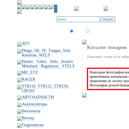
Искать:
текст
товар по коду
ATV
Каталог товаров
Dingo, SK, SF, Tungus, Stels
Капитан, WELS
Описания с таким id не найд
Hunter
/
Cobra
/
Stels
/
Avantis
/
Motoland
/
Regulmoto
/
STELS
Некоторые фотографии новы
MZ, ETZ
применённым материалам с
RACER
применения по своему на
Фотографии деталей бывши
TTR110, TTR125, TTR250,
CROSS
АВТОЗАПЧАСТИ
Аккумуляторы
Бензопила
Восход
Гидроциклы