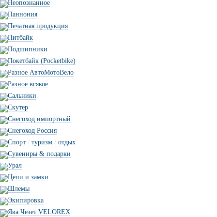
Неопознанное
Паннония
Печатная продукция
Питбайк
Подшипники
Покетбайк (Pocketbike)
Разное АвтоМотоВело
Разное всякое
Сальники
Скутер
Снегоход импортный
Снегоход Россия
Спорт
/
туризм
/
отдых
Сувениры & подарки
Урал
Цепи и замки
Шлемы
Экипировка
Ява Чезет VELOREX