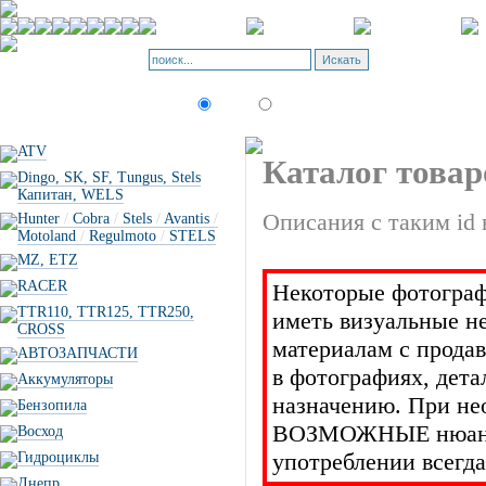
Корзина - О
Позиций: 0.
Искать:
текст
товар по коду
ATV
Каталог товар
Dingo, SK, SF, Tungus, Stels
Капитан, WELS
Описания с таким id 
Hunter
/
Cobra
/
Stels
/
Avantis
/
Motoland
/
Regulmoto
/
STELS
MZ, ETZ
RACER
Некоторые фотограф
TTR110, TTR125, TTR250,
иметь визуальные н
CROSS
материалам с прода
АВТОЗАПЧАСТИ
в фотографиях, дет
Аккумуляторы
назначению. При не
Бензопила
ВОЗМОЖНЫЕ нюансы 
Восход
употреблении всегда
Гидроциклы
Днепр