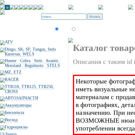
Корзина - О
Позиций: 0.
Искать:
текст
товар по коду
ATV
Каталог товар
Dingo, SK, SF, Tungus, Stels
Капитан, WELS
Описания с таким id 
Hunter
/
Cobra
/
Stels
/
Avantis
/
Motoland
/
Regulmoto
/
STELS
MZ, ETZ
RACER
Некоторые фотограф
TTR110, TTR125, TTR250,
иметь визуальные н
CROSS
материалам с прода
АВТОЗАПЧАСТИ
в фотографиях, дет
Аккумуляторы
назначению. При не
Бензопила
ВОЗМОЖНЫЕ нюансы 
Восход
употреблении всегда
Гидроциклы
Днепр