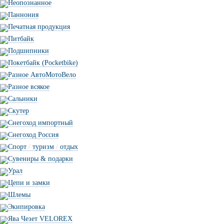
Неопознанное
Паннония
Печатная продукция
Питбайк
Подшипники
Покетбайк (Pocketbike)
Разное АвтоМотоВело
Разное всякое
Сальники
Скутер
Снегоход импортный
Снегоход Россия
Спорт
/
туризм
/
отдых
Сувениры & подарки
Урал
Цепи и замки
Шлемы
Экипировка
Ява Чезет VELOREX