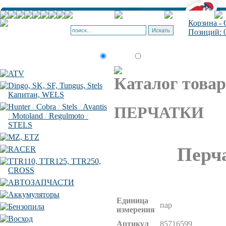
Корзина - 
Позиций: 0
товар по
Искать:
текст
коду
ATV
Каталог товар
Dingo, SK, SF, Tungus, Stels
Капитан, WELS
Hunter
/
Cobra
/
Stels
/
Avantis
ПЕРЧАТКИ
/
Motoland
/
Regulmoto
/
STELS
MZ, ETZ
Перч
RACER
TTR110, TTR125, TTR250,
CROSS
АВТОЗАПЧАСТИ
Аккумуляторы
Единица
пар
Бензопила
измерения
Восход
Артикул
85716599