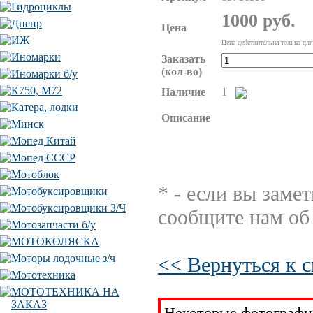
Гидроциклы
1000 руб.
Днепр
Цена
ИЖ
Цена действительна только для
Иномарки
Заказать
(кол-во)
Иномарки б/у
К750, М72
Наличие
1
Катера, лодки
Описание
Минск
Мопед Китай
Мопед СССР
Мотоблок
* - если вы заме
Мотобуксировщики
Мотобуксировщики З/Ч
сообщите нам об
Мотозапчасти б/у
МОТОКОЛЯСКА
Моторы лодочные з/ч
<< Вернуться к с
Мототехника
МОТОТЕХНИКА НА
ЗАКАЗ
Некоторые фотографии