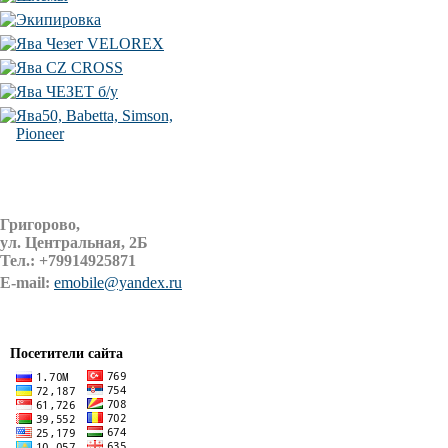
Экипировка
Ява Чезет VELOREX
Ява CZ CROSS
Ява ЧЕЗЕТ б/у
Ява50, Babetta, Simson,
Pioneer
Григорово,
ул. Центральная, 2Б
Тел.:
+79914925871
E-mail:
emobile@yandex.ru
Посетители сайта