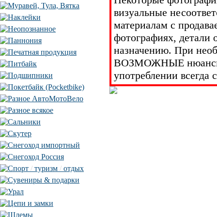
Муравей, Тула, Вятка
визуальные несоответ
Наклейки
материалам с продава
Неопознанное
фотографиях, детали 
Паннония
назначению. При необ
Печатная продукция
ВОЗМОЖНЫЕ нюансы у
Питбайк
употреблении всегда 
Подшипники
Покетбайк (Pocketbike)
Разное АвтоМотоВело
Разное всякое
Сальники
Скутер
Снегоход импортный
Снегоход Россия
Спорт
/
туризм
/
отдых
Сувениры & подарки
Урал
Цепи и замки
Шлемы