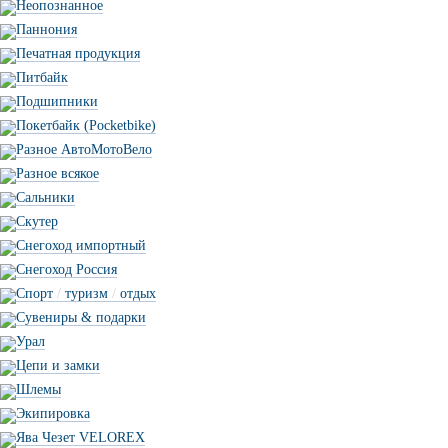
Неопознанное
Паннония
Печатная продукция
Питбайк
Подшипники
Покетбайк (Pocketbike)
Разное АвтоМотоВело
Разное всякое
Сальники
Скутер
Снегоход импортный
Снегоход Россия
Спорт
/
туризм
/
отдых
Сувениры & подарки
Урал
Цепи и замки
Шлемы
Экипировка
Ява Чезет VELOREX