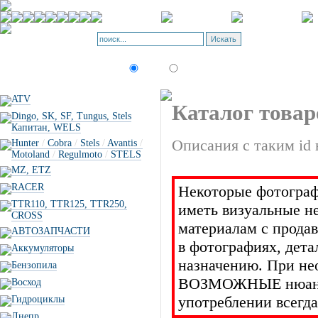
Корзина - О
Позиций: 0.
Искать:
текст
товар по коду
ATV
Каталог товар
Dingo, SK, SF, Tungus, Stels
Капитан, WELS
Описания с таким id 
Hunter
/
Cobra
/
Stels
/
Avantis
/
Motoland
/
Regulmoto
/
STELS
MZ, ETZ
RACER
Некоторые фотограф
TTR110, TTR125, TTR250,
иметь визуальные н
CROSS
материалам с прода
АВТОЗАПЧАСТИ
в фотографиях, дет
Аккумуляторы
назначению. При не
Бензопила
ВОЗМОЖНЫЕ нюансы 
Восход
употреблении всегда
Гидроциклы
Днепр