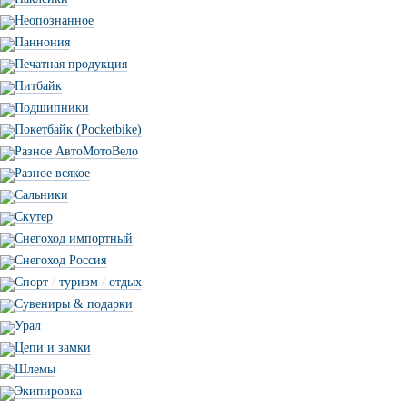
Неопознанное
Паннония
Печатная продукция
Питбайк
Подшипники
Покетбайк (Pocketbike)
Разное АвтоМотоВело
Разное всякое
Сальники
Скутер
Снегоход импортный
Снегоход Россия
Спорт
/
туризм
/
отдых
Сувениры & подарки
Урал
Цепи и замки
Шлемы
Экипировка