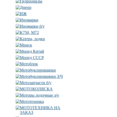
Гидроциклы
Днепр
ИЖ
Иномарки
Иномарки б/у
К750, М72
Катера, лодки
Минск
Мопед Китай
Мопед СССР
Мотоблок
Мотобуксировщики
Мотобуксировщики З/Ч
Мотозапчасти б/у
МОТОКОЛЯСКА
Моторы лодочные з/ч
Мототехника
МОТОТЕХНИКА НА
ЗАКАЗ