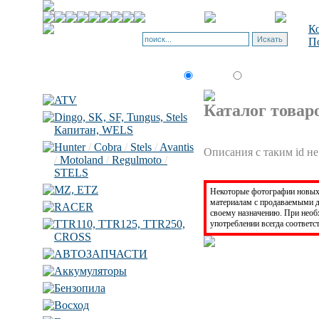
Ко
По
товар по
Искать:
текст
коду
ATV
Каталог товар
Dingo, SK, SF, Tungus, Stels
Капитан, WELS
Hunter
/
Cobra
/
Stels
/
Avantis
Описания с таким id не
/
Motoland
/
Regulmoto
/
STELS
MZ, ETZ
Некоторые фотографии новых 
материалам с продаваемыми д
RACER
своему назначению. При нео
TTR110, TTR125, TTR250,
употреблении всегда соответс
CROSS
АВТОЗАПЧАСТИ
Аккумуляторы
Бензопила
Восход