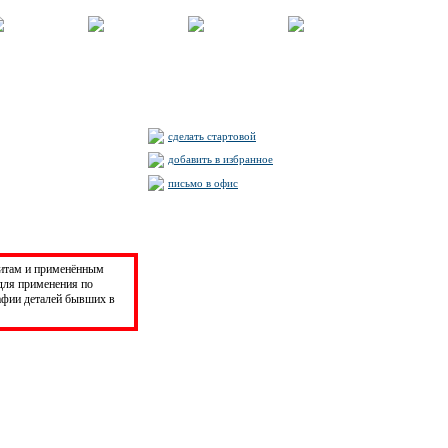
сделать стартовой
добавить в избранное
письмо в офис
аритам и применённым
для применения по
фии деталей бывших в