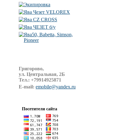
Экипировка
Ява Чезет VELOREX
Ява CZ CROSS
Ява ЧЕЗЕТ б/у
Ява50, Babetta, Simson,
Pioneer
Григорово,
ул. Центральная, 2Б
Тел.:
+79914925871
E-mail:
emobile@yandex.ru
Посетители сайта