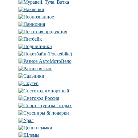
Муравей, Тула, Вятка
Наклейки
Неопознанное
Паннония
Печатная продукция
Питбайк
Подшипники
Покетбайк (Pocketbike)
Разное АвтоМотоВело
Разное всякое
Сальники
Скутер
Снегоход импортный
Снегоход Россия
Спорт
/
туризм
/
отдых
Сувениры & подарки
Урал
Цепи и замки
Шлемы