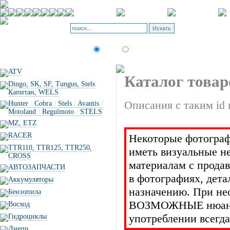
Корзина - О
Позиций: 0.
Искать:
текст
товар по коду
ATV
Каталог товар
Dingo, SK, SF, Tungus, Stels
Капитан, WELS
Описания с таким id 
Hunter
/
Cobra
/
Stels
/
Avantis
/
Motoland
/
Regulmoto
/
STELS
MZ, ETZ
RACER
Некоторые фотограф
TTR110, TTR125, TTR250,
иметь визуальные н
CROSS
материалам с прода
АВТОЗАПЧАСТИ
в фотографиях, дет
Аккумуляторы
назначению. При не
Бензопила
ВОЗМОЖНЫЕ нюансы 
Восход
употреблении всегда
Гидроциклы
Днепр