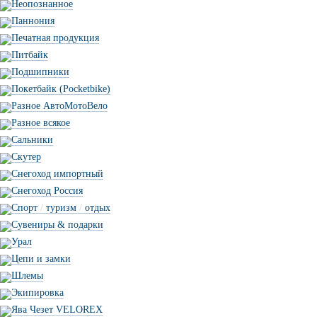
Неопознанное
Паннония
Печатная продукция
Питбайк
Подшипники
Покетбайк (Pocketbike)
Разное АвтоМотоВело
Разное всякое
Сальники
Скутер
Снегоход импортный
Снегоход Россия
Спорт
/
туризм
/
отдых
Сувениры & подарки
Урал
Цепи и замки
Шлемы
Экипировка
Ява Чезет VELOREX