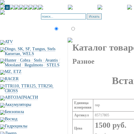
Корзина - О
Позиций: 0.
Искать:
текст
товар по коду
ATV
Каталог товар
Dingo, SK, SF, Tungus, Stels
Капитан, WELS
Разное
Hunter
/
Cobra
/
Stels
/
Avantis
/
Motoland
/
Regulmoto
/
STELS
MZ, ETZ
Вст
RACER
TTR110, TTR125, TTR250,
CROSS
АВТОЗАПЧАСТИ
Единица
Аккумуляторы
пар
измерения
Бензопила
Артикул
85717805
Восход
1500 руб.
Гидроциклы
Цена
Днепр