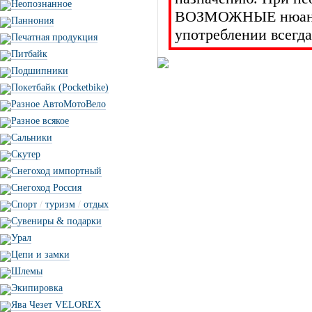
Неопознанное
ВОЗМОЖНЫЕ нюансы 
Паннония
употреблении всегда
Печатная продукция
Питбайк
Подшипники
Покетбайк (Pocketbike)
Разное АвтоМотоВело
Разное всякое
Сальники
Скутер
Снегоход импортный
Снегоход Россия
Спорт
/
туризм
/
отдых
Сувениры & подарки
Урал
Цепи и замки
Шлемы
Экипировка
Ява Чезет VELOREX