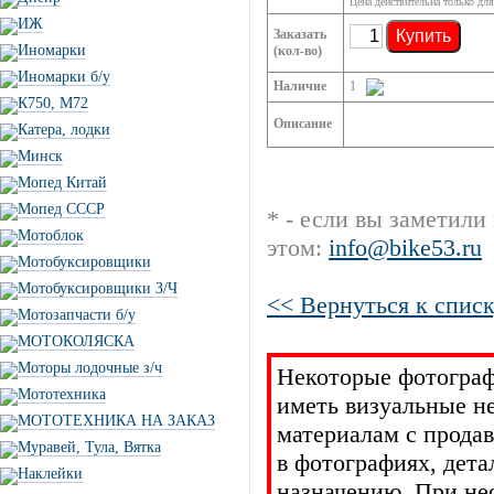
Цена действительна только для
ИЖ
Заказать
Купить
Иномарки
(кол-во)
Иномарки б/у
Наличие
1
К750, М72
Описание
Катера, лодки
Минск
Мопед Китай
Мопед СССР
* - если вы заметили
Мотоблок
этом:
info@bike53.ru
Мотобуксировщики
Мотобуксировщики З/Ч
<< Вернуться к списк
Мотозапчасти б/у
МОТОКОЛЯСКА
Моторы лодочные з/ч
Некоторые фотограф
Мототехника
иметь визуальные н
МОТОТЕХНИКА НА ЗАКАЗ
материалам с прода
Муравей, Тула, Вятка
в фотографиях, дет
Наклейки
назначению. При не