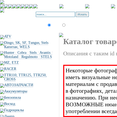
Корзина - О
Позиций: 0.
Искать:
текст
товар по коду
ATV
Каталог товар
Dingo, SK, SF, Tungus, Stels
Капитан, WELS
Описания с таким id 
Hunter
/
Cobra
/
Stels
/
Avantis
/
Motoland
/
Regulmoto
/
STELS
MZ, ETZ
RACER
Некоторые фотограф
TTR110, TTR125, TTR250,
иметь визуальные н
CROSS
материалам с прода
АВТОЗАПЧАСТИ
в фотографиях, дет
Аккумуляторы
назначению. При не
Бензопила
ВОЗМОЖНЫЕ нюансы 
Восход
употреблении всегда
Гидроциклы
Днепр