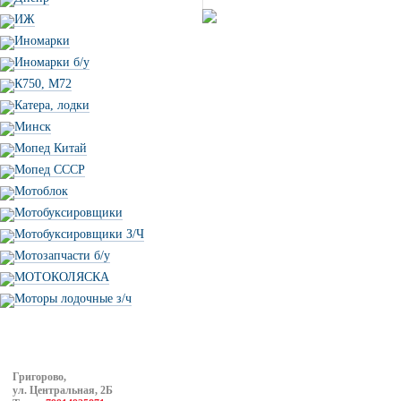
ИЖ
Иномарки
Иномарки б/у
К750, М72
Катера, лодки
Минск
Мопед Китай
Мопед СССР
Мотоблок
Мотобуксировщики
Мотобуксировщики З/Ч
Мотозапчасти б/у
МОТОКОЛЯСКА
Моторы лодочные з/ч
Григорово,
ул. Центральная, 2Б