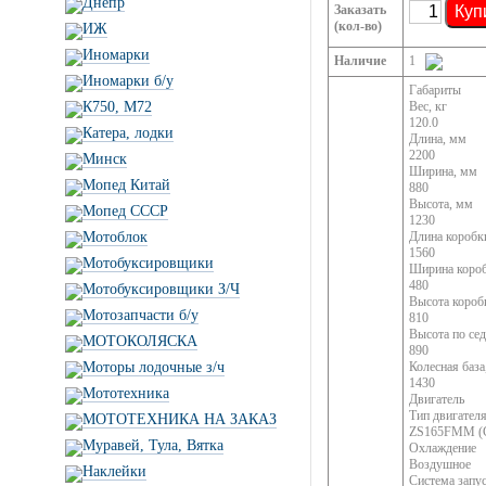
Днепр
Заказать
Куп
(кол-во)
ИЖ
Иномарки
Наличие
1
Иномарки б/у
Габариты
К750, М72
Вес, кг
120.0
Катера, лодки
Длина, мм
2200
Минск
Ширина, мм
Мопед Китай
880
Высота, мм
Мопед СССР
1230
Мотоблок
Длина коробк
1560
Мотобуксировщики
Ширина коро
480
Мотобуксировщики З/Ч
Высота короб
Мотозапчасти б/у
810
Высота по се
МОТОКОЛЯСКА
890
Моторы лодочные з/ч
Колесная база
1430
Мототехника
Двигатель
Тип двигател
МОТОТЕХНИКА НА ЗАКАЗ
ZS165FMM (
Муравей, Тула, Вятка
Охлаждение
Воздушное
Наклейки
Система запу