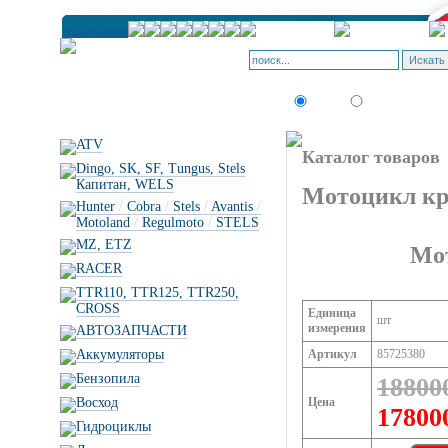
Искать:
текст
товар по коду
ATV
Каталог товаров
Dingo, SK, SF, Tungus, Stels
Капитан, WELS
Мотоцикл кр
Hunter
/
Cobra
/
Stels
/
Avantis
/
Motoland
/
Regulmoto
/
STELS
MZ, ETZ
Мо
RACER
TTR110, TTR125, TTR250,
CROSS
Единица
шт
измерения
АВТОЗАПЧАСТИ
Аккумуляторы
Артикул
85725380
Бензопила
18800
Восход
Цена
17800
Гидроциклы