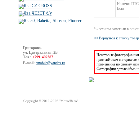
Наличие ПТС
Ява CZ CROSS
Есть
Ява ЧЕЗЕТ б/у
Ява50, Babetta, Simson, Pioneer
* - если вы заметили в опис
<< Вернуться к списку това
Григорово,
ул. Центральная, 2Б
Некоторые фотографии новы
Тел.:
+79914925871
применённым материалам с
E-mail:
emobile@yandex.ru
применения по своему на
Фотографии деталей бывши
Посетители сайта
Copyright © 2010-2026 "Мото/Вело"