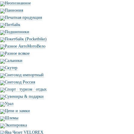
Неопознанное
Паннония
Печатная продукция
Питбайк
Подшипники
Покетбайк (Pocketbike)
Разное АвтоМотоВело
Разное всякое
Сальники
Скутер
Снегоход импортный
Снегоход Россия
Спорт
/
туризм
/
отдых
Сувениры & подарки
Урал
Цепи и замки
Шлемы
Экипировка
Ява Чезет VELOREX