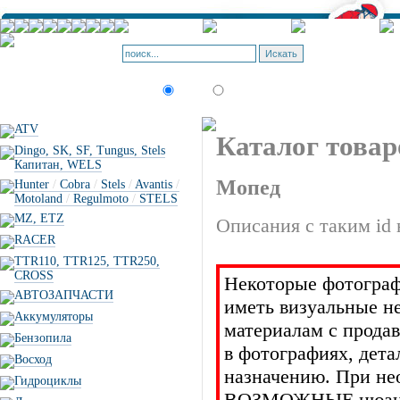
Корзина - О
Позиций: 0.
Искать:
текст
товар по коду
ATV
Каталог товар
Dingo, SK, SF, Tungus, Stels
Капитан, WELS
Мопед
Hunter
/
Cobra
/
Stels
/
Avantis
/
Motoland
/
Regulmoto
/
STELS
MZ, ETZ
Описания с таким id 
RACER
TTR110, TTR125, TTR250,
CROSS
Некоторые фотограф
АВТОЗАПЧАСТИ
иметь визуальные н
Аккумуляторы
материалам с прода
Бензопила
в фотографиях, дет
Восход
назначению. При не
Гидроциклы
ВОЗМОЖНЫЕ нюансы 