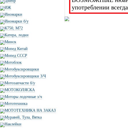
Днепр
употреблении всегда
ИЖ
Иномарки
Иномарки б/у
К750, М72
Катера, лодки
Минск
Мопед Китай
Мопед СССР
Мотоблок
Мотобуксировщики
Мотобуксировщики З/Ч
Мотозапчасти б/у
МОТОКОЛЯСКА
Моторы лодочные з/ч
Мототехника
МОТОТЕХНИКА НА ЗАКАЗ
Муравей, Тула, Вятка
Наклейки