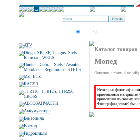
Искать:
текст
товар по коду
ATV
Каталог товаров
Dingo, SK, SF, Tungus, Stels
Капитан, WELS
Мопед
Hunter
/
Cobra
/
Stels
/
Avantis
/
Motoland
/
Regulmoto
/
STELS
Описания с таким id не найд
MZ, ETZ
RACER
Некоторые фотографии новы
TTR110, TTR125, TTR250,
применённым материалам с
CROSS
применения по своему на
АВТОЗАПЧАСТИ
Фотографии деталей бывши
Аккумуляторы
Бензопила
Восход
Гидроциклы