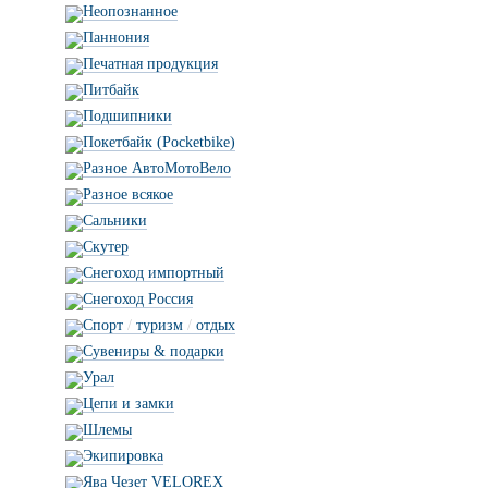
Неопознанное
Паннония
Печатная продукция
Питбайк
Подшипники
Покетбайк (Pocketbike)
Разное АвтоМотоВело
Разное всякое
Сальники
Скутер
Снегоход импортный
Снегоход Россия
Спорт
/
туризм
/
отдых
Сувениры & подарки
Урал
Цепи и замки
Шлемы
Экипировка
Ява Чезет VELOREX