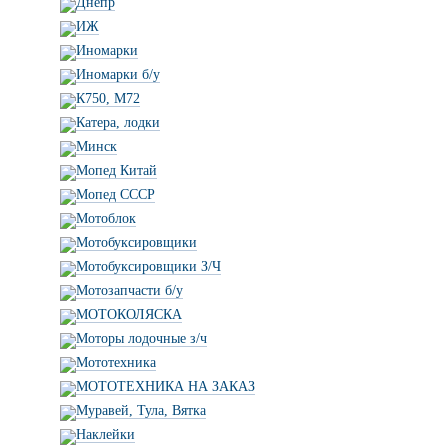
Днепр
ИЖ
Иномарки
Иномарки б/у
К750, М72
Катера, лодки
Минск
Мопед Китай
Мопед СССР
Мотоблок
Мотобуксировщики
Мотобуксировщики З/Ч
Мотозапчасти б/у
МОТОКОЛЯСКА
Моторы лодочные з/ч
Мототехника
МОТОТЕХНИКА НА ЗАКАЗ
Муравей, Тула, Вятка
Наклейки