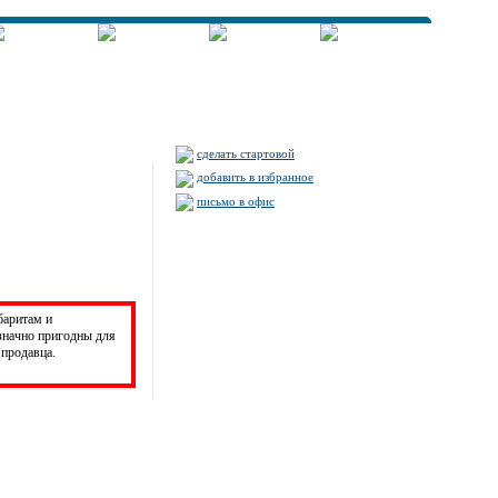
сделать стартовой
добавить в избранное
письмо в офис
баритам и
значно пригодны для
продавца.