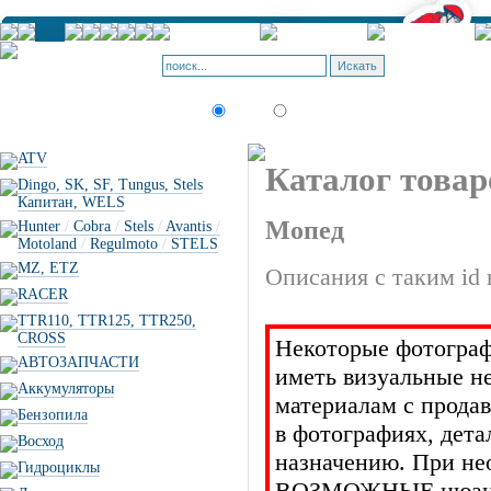
Корзина -
Позиций: 
Искать:
текст
товар по коду
ATV
Каталог товар
Dingo, SK, SF, Tungus, Stels
Капитан, WELS
Мопед
Hunter
/
Cobra
/
Stels
/
Avantis
/
Motoland
/
Regulmoto
/
STELS
MZ, ETZ
Описания с таким id 
RACER
TTR110, TTR125, TTR250,
CROSS
Некоторые фотограф
АВТОЗАПЧАСТИ
иметь визуальные н
Аккумуляторы
материалам с прода
Бензопила
в фотографиях, дет
Восход
назначению. При не
Гидроциклы
ВОЗМОЖНЫЕ нюансы 