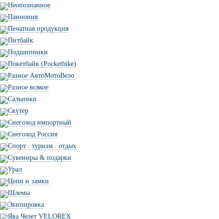
Неопознанное
Паннония
Печатная продукция
Питбайк
Подшипники
Покетбайк (Pocketbike)
Разное АвтоМотоВело
Разное всякое
Сальники
Скутер
Снегоход импортный
Снегоход Россия
Спорт
/
туризм
/
отдых
Сувениры & подарки
Урал
Цепи и замки
Шлемы
Экипировка
Ява Чезет VELOREX