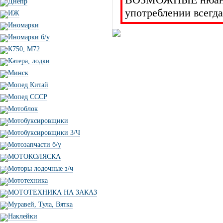
Днепр
употреблении всегда
ИЖ
Иномарки
Иномарки б/у
К750, М72
Катера, лодки
Минск
Мопед Китай
Мопед СССР
Мотоблок
Мотобуксировщики
Мотобуксировщики З/Ч
Мотозапчасти б/у
МОТОКОЛЯСКА
Моторы лодочные з/ч
Мототехника
МОТОТЕХНИКА НА ЗАКАЗ
Муравей, Тула, Вятка
Наклейки