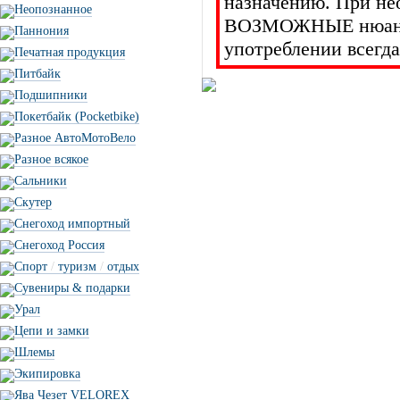
назначению. При не
Неопознанное
ВОЗМОЖНЫЕ нюансы 
Паннония
употреблении всегда
Печатная продукция
Питбайк
Подшипники
Покетбайк (Pocketbike)
Разное АвтоМотоВело
Разное всякое
Сальники
Скутер
Снегоход импортный
Снегоход Россия
Спорт
/
туризм
/
отдых
Сувениры & подарки
Урал
Цепи и замки
Шлемы
Экипировка
Ява Чезет VELOREX