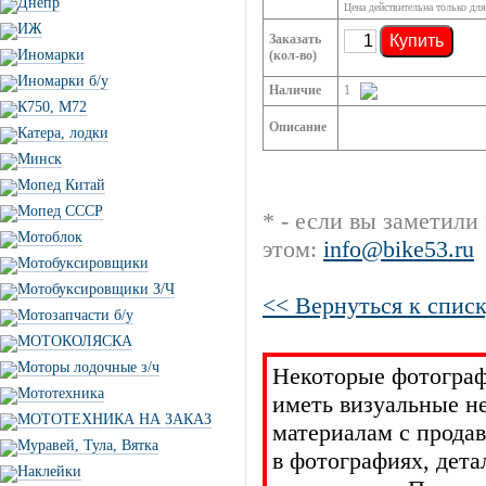
Днепр
Цена действительна только для
ИЖ
Заказать
Купить
Иномарки
(кол-во)
Иномарки б/у
Наличие
1
К750, М72
Описание
Катера, лодки
Минск
Мопед Китай
Мопед СССР
* - если вы заметили
Мотоблок
этом:
info@bike53.ru
Мотобуксировщики
Мотобуксировщики З/Ч
<< Вернуться к списк
Мотозапчасти б/у
МОТОКОЛЯСКА
Моторы лодочные з/ч
Некоторые фотограф
Мототехника
иметь визуальные н
МОТОТЕХНИКА НА ЗАКАЗ
материалам с прода
Муравей, Тула, Вятка
в фотографиях, дет
Наклейки