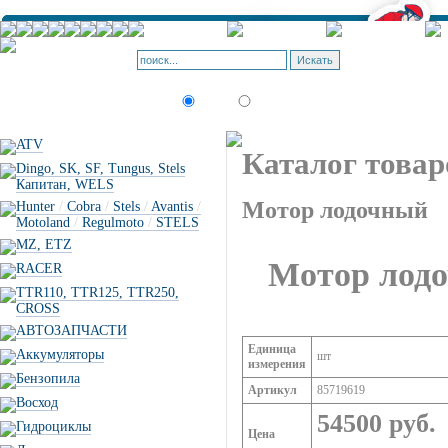
Корзина - О
Позиций: 0.
Искать:
текст
товар по коду
ATV
Каталог товар
Dingo, SK, SF, Tungus, Stels
Капитан, WELS
Мотор лодочный
Hunter
/
Cobra
/
Stels
/
Avantis
/
Motoland
/
Regulmoto
/
STELS
MZ, ETZ
Мотор ло
RACER
TTR110, TTR125, TTR250,
CROSS
АВТОЗАПЧАСТИ
Единица
Аккумуляторы
шт
измерения
Бензопила
Артикул
85719619
Восход
54500 руб.
Гидроциклы
Цена