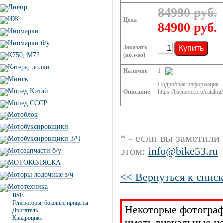
Днепр
84990 руб.
ИЖ
Цена
84900 руб.
Иномарки
Иномарки б/у
Заказать
Купить
К750, М72
(кол-во)
Катера, лодки
Наличие
1
Минск
Подробная информация -
Мопед Китай
Описание
https://bsemoto.pro/catal
Мопед СССР
Мотоблок
Мотобуксировщики
* - если вы заметили
Мотобуксировщики З/Ч
этом:
info@bike53.ru
Мотозапчасти б/у
МОТОКОЛЯСКА
Моторы лодочные з/ч
<< Вернуться к списк
Мототехника
BSE
Генераторы, боковые прицепы
Некоторые фотограф
Двигатель
Квадроцикл
иметь визуальные н