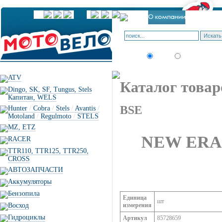
Искать:
текст
товар по коду
ATV
Каталог товар
Dingo, SK, SF, Tungus, Stels
Капитан, WELS
BSE
Hunter
/
Cobra
/
Stels
/
Avantis
/
Motoland
/
Regulmoto
/
STELS
MZ, ETZ
NEW ERA 1
RACER
TTR110, TTR125, TTR250,
CROSS
АВТОЗАПЧАСТИ
Аккумуляторы
Бензопила
Единица
шт
Восход
измерения
Гидроциклы
Артикул
85728659