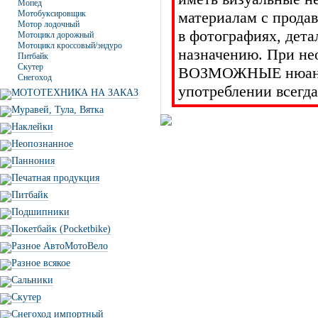
Мопед
Мотобуксировщик
материалам с прода
Мотор лодочный
в фотографиях, дет
Мотоцикл дорожный
Мотоцикл кроссовый/эндуро
назначению. При не
Питбайк
Скутер
ВОЗМОЖНЫЕ нюансы 
Снегоход
употреблении всегда
МОТОТЕХНИКА НА ЗАКАЗ
Муравей, Тула, Вятка
Наклейки
Неопознанное
Паннония
Печатная продукция
Питбайк
Подшипники
Покетбайк (Pocketbike)
Разное АвтоМотоВело
Разное всякое
Сальники
Скутер
Снегоход импортный