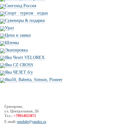
Снегоход Россия
Спорт
/
туризм
/
отдых
Сувениры & подарки
Урал
Цепи и замки
Шлемы
Экипировка
Ява Чезет VELOREX
Ява CZ CROSS
Ява ЧЕЗЕТ б/у
Ява50, Babetta, Simson, Pioneer
Григорово,
ул. Центральная, 2Б
Тел.:
+79914925871
E-mail:
emobile@yandex.ru