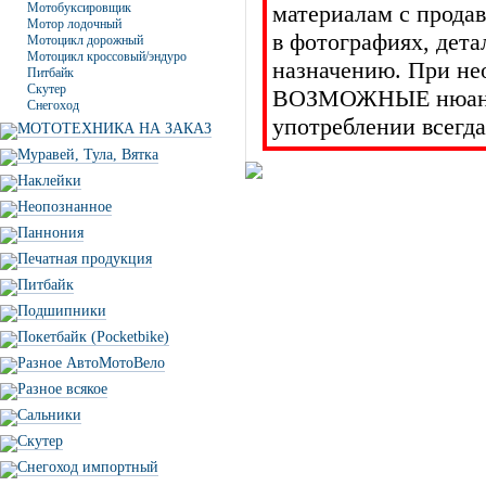
Мотобуксировщик
материалам с прода
Мотор лодочный
в фотографиях, дет
Мотоцикл дорожный
Мотоцикл кроссовый/эндуро
назначению. При не
Питбайк
Скутер
ВОЗМОЖНЫЕ нюансы 
Снегоход
употреблении всегда
МОТОТЕХНИКА НА ЗАКАЗ
Муравей, Тула, Вятка
Наклейки
Неопознанное
Паннония
Печатная продукция
Питбайк
Подшипники
Покетбайк (Pocketbike)
Разное АвтоМотоВело
Разное всякое
Сальники
Скутер
Снегоход импортный