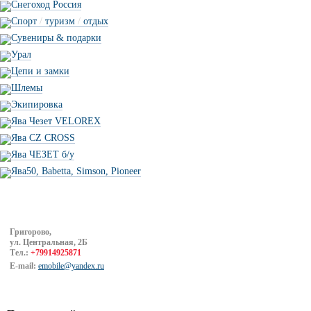
Снегоход Россия
Спорт
/
туризм
/
отдых
Сувениры & подарки
Урал
Цепи и замки
Шлемы
Экипировка
Ява Чезет VELOREX
Ява CZ CROSS
Ява ЧЕЗЕТ б/у
Ява50, Babetta, Simson, Pioneer
Григорово,
ул. Центральная, 2Б
Тел.:
+79914925871
E-mail:
emobile@yandex.ru