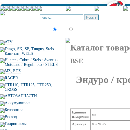
Корзина - О
Позиций: 0.
Искать:
текст
товар по коду
ATV
Каталог товар
Dingo, SK, SF, Tungus, Stels
Капитан, WELS
BSE
Hunter
/
Cobra
/
Stels
/
Avantis
/
Motoland
/
Regulmoto
/
STELS
MZ, ETZ
Эндуро / кр
RACER
TTR110, TTR125, TTR250,
CROSS
АВТОЗАПЧАСТИ
Аккумуляторы
Бензопила
Единица
шт
Восход
измерения
Гидроциклы
Артикул
85728625