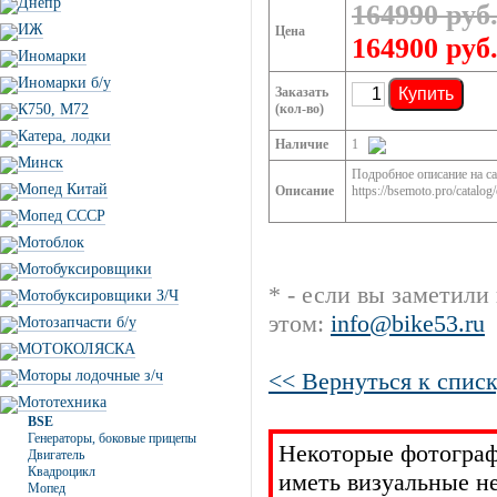
Днепр
164990 руб
ИЖ
Цена
164900 руб
Иномарки
Иномарки б/у
Заказать
Купить
К750, М72
(кол-во)
Катера, лодки
Наличие
1
Минск
Подробное описание на са
Мопед Китай
Описание
https://bsemoto.pro/catal
Мопед СССР
Мотоблок
Мотобуксировщики
* - если вы заметили
Мотобуксировщики З/Ч
этом:
info@bike53.ru
Мотозапчасти б/у
МОТОКОЛЯСКА
Моторы лодочные з/ч
<< Вернуться к списк
Мототехника
BSE
Генераторы, боковые прицепы
Некоторые фотограф
Двигатель
Квадроцикл
иметь визуальные н
Мопед