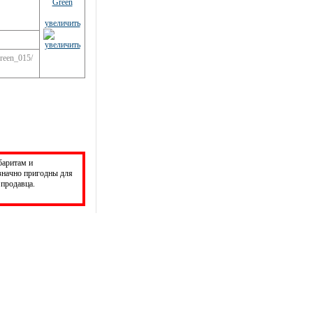
увеличить
reen_015/
баритам и
значно пригодны для
продавца.