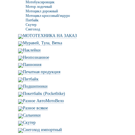
Мотобуксировщик
Мотор лодочный
Мотоцикл дорожный
Мотоцикл кроссовый/эндуро
Питбайк
Скутер
Снегоход
МОТОТЕХНИКА НА ЗАКАЗ
Муравей, Тула, Вятка
Наклейки
Неопознанное
Паннония
Печатная продукция
Питбайк
Подшипники
Покетбайк (Pocketbike)
Разное АвтоМотоВело
Разное всякое
Сальники
Скутер
Снегоход импортный