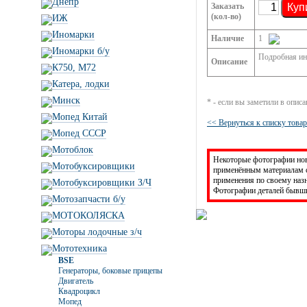
Днепр
Заказать
Куп
(кол-во)
ИЖ
Иномарки
Наличие
1
Иномарки б/у
Подробная инф
Описание
К750, М72
Катера, лодки
Минск
* - если вы заметили в опис
Мопед Китай
<< Вернуться к списку това
Мопед СССР
Мотоблок
Некоторые фотографии новы
Мотобуксировщики
применённым материалам с
применения по своему на
Мотобуксировщики З/Ч
Фотографии деталей бывши
Мотозапчасти б/у
МОТОКОЛЯСКА
Моторы лодочные з/ч
Мототехника
BSE
Генераторы, боковые прицепы
Двигатель
Квадроцикл
Мопед