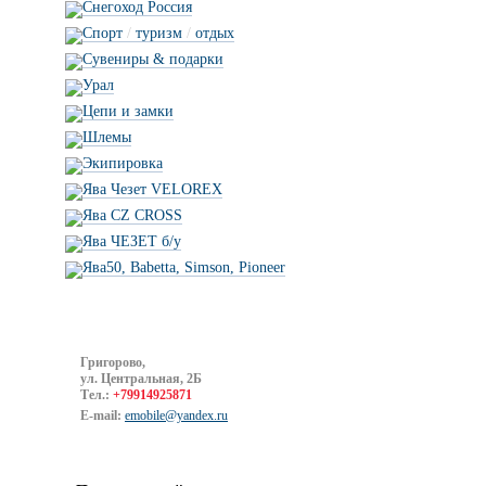
Снегоход Россия
Спорт
/
туризм
/
отдых
Сувениры & подарки
Урал
Цепи и замки
Шлемы
Экипировка
Ява Чезет VELOREX
Ява CZ CROSS
Ява ЧЕЗЕТ б/у
Ява50, Babetta, Simson, Pioneer
Григорово,
ул. Центральная, 2Б
Тел.:
+79914925871
E-mail:
emobile@yandex.ru