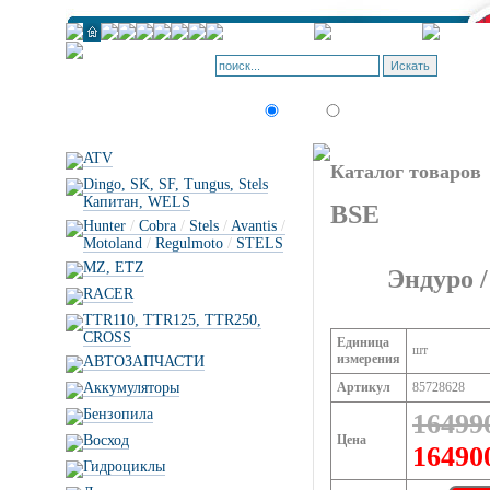
Искать:
текст
товар по коду
ATV
Каталог товаров
Dingo, SK, SF, Tungus, Stels
Капитан, WELS
BSE
Hunter
/
Cobra
/
Stels
/
Avantis
/
Motoland
/
Regulmoto
/
STELS
MZ, ETZ
Эндуро /
RACER
TTR110, TTR125, TTR250,
CROSS
Единица
шт
измерения
АВТОЗАПЧАСТИ
Аккумуляторы
Артикул
85728628
Бензопила
16499
Восход
Цена
16490
Гидроциклы