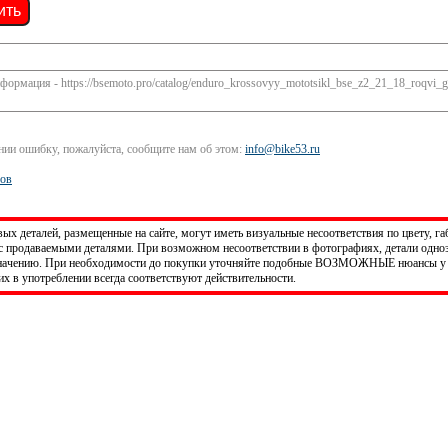
ить
ормация - https://bsemoto.pro/catalog/enduro_krossovyy_mototsikl_bse_z2_21_18_roqvi_g
ании ошибку, пожалуйста, сообщите нам об этом:
info@bike53.ru
ров
х деталей, размещенные на сайте, могут иметь визуальные несоответствия по цвету, га
 продаваемыми деталями. При возможном несоответствии в фотографиях, детали одно
значению. При необходимости до покупки уточняйте подобные ВОЗМОЖНЫЕ нюансы у 
х в употреблении всегда соответствуют действительности.