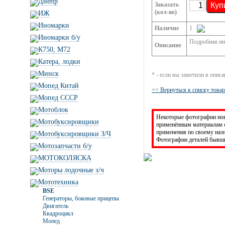
Днепр
Заказать
Куп
(кол-во)
ИЖ
Иномарки
Наличие
1
Иномарки б/у
Подробная инф
Описание
К750, М72
Катера, лодки
Минск
* - если вы заметили в опис
Мопед Китай
<< Вернуться к списку това
Мопед СССР
Мотоблок
Некоторые фотографии новы
Мотобуксировщики
применённым материалам с
применения по своему на
Мотобуксировщики З/Ч
Фотографии деталей бывши
Мотозапчасти б/у
МОТОКОЛЯСКА
Моторы лодочные з/ч
Мототехника
BSE
Генераторы, боковые прицепы
Двигатель
Квадроцикл
Мопед