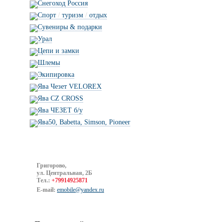
Снегоход Россия
Спорт
/
туризм
/
отдых
Сувениры & подарки
Урал
Цепи и замки
Шлемы
Экипировка
Ява Чезет VELOREX
Ява CZ CROSS
Ява ЧЕЗЕТ б/у
Ява50, Babetta, Simson, Pioneer
Григорово,
ул. Центральная, 2Б
Тел.:
+79914925871
E-mail:
emobile@yandex.ru