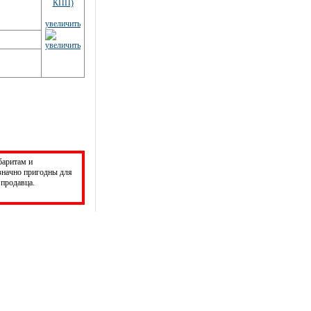
увеличить
баритам и
значно пригодны для
продавца.