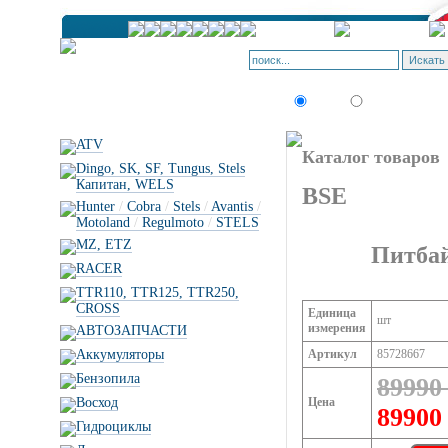
Искать:
текст
товар по коду
ATV
Каталог товаров
Dingo, SK, SF, Tungus, Stels
Капитан, WELS
BSE
Hunter
/
Cobra
/
Stels
/
Avantis
/
Motoland
/
Regulmoto
/
STELS
MZ, ETZ
Питбай
RACER
TTR110, TTR125, TTR250,
CROSS
Единица
шт
измерения
АВТОЗАПЧАСТИ
Аккумуляторы
Артикул
85728667
Бензопила
89990
Восход
Цена
89900
Гидроциклы