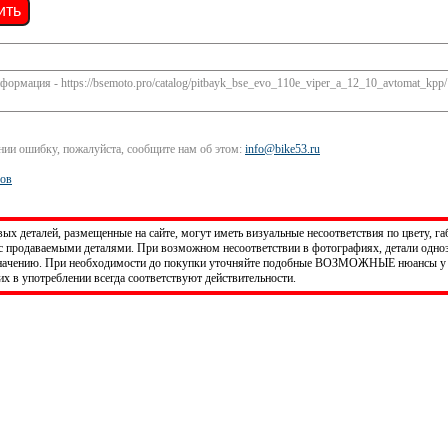
ить
ормация - https://bsemoto.pro/catalog/pitbayk_bse_evo_110e_viper_a_12_10_avtomat_kpp/
ании ошибку, пожалуйста, сообщите нам об этом:
info@bike53.ru
ров
х деталей, размещенные на сайте, могут иметь визуальные несоответствия по цвету, га
 продаваемыми деталями. При возможном несоответствии в фотографиях, детали одно
значению. При необходимости до покупки уточняйте подобные ВОЗМОЖНЫЕ нюансы у 
х в употреблении всегда соответствуют действительности.