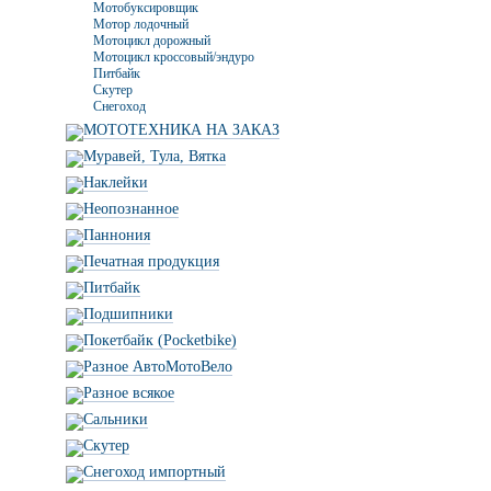
Мотобуксировщик
Мотор лодочный
Мотоцикл дорожный
Мотоцикл кроссовый/эндуро
Питбайк
Скутер
Снегоход
МОТОТЕХНИКА НА ЗАКАЗ
Муравей, Тула, Вятка
Наклейки
Неопознанное
Паннония
Печатная продукция
Питбайк
Подшипники
Покетбайк (Pocketbike)
Разное АвтоМотоВело
Разное всякое
Сальники
Скутер
Снегоход импортный