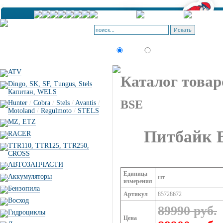
К
П
Искать:
текст
товар по коду
ATV
Каталог товар
Dingo, SK, SF, Tungus, Stels
Капитан, WELS
BSE
Hunter
/
Cobra
/
Stels
/
Avantis
/
Motoland
/
Regulmoto
/
STELS
MZ, ETZ
Питбайк B
RACER
TTR110, TTR125, TTR250,
CROSS
АВТОЗАПЧАСТИ
Единица
Аккумуляторы
шт
измерения
Бензопила
Артикул
85728672
Восход
89990 руб.
Гидроциклы
Цена