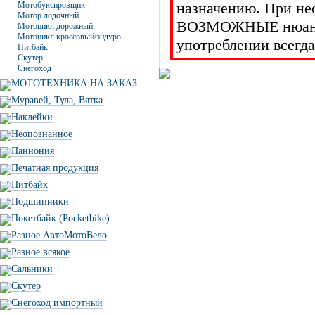
назначению. При не
Мотобуксировщик
Мотор лодочный
ВОЗМОЖНЫЕ нюансы 
Мотоцикл дорожный
Мотоцикл кроссовый/эндуро
употреблении всегда
Питбайк
Скутер
Снегоход
МОТОТЕХНИКА НА ЗАКАЗ
Муравей, Тула, Вятка
Наклейки
Неопознанное
Паннония
Печатная продукция
Питбайк
Подшипники
Покетбайк (Pocketbike)
Разное АвтоМотоВело
Разное всякое
Сальники
Скутер
Снегоход импортный