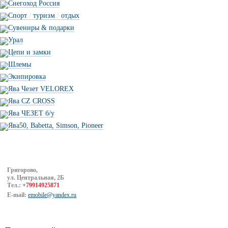
Снегоход Россия
Спорт
/
туризм
/
отдых
Сувениры & подарки
Урал
Цепи и замки
Шлемы
Экипировка
Ява Чезет VELOREX
Ява CZ CROSS
Ява ЧЕЗЕТ б/у
Ява50, Babetta, Simson, Pioneer
Григорово,
ул. Центральная, 2Б
Тел.:
+79914925871
E-mail:
emobile@yandex.ru