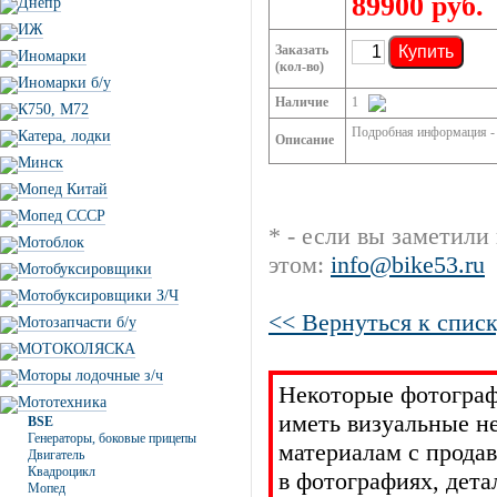
89900 руб.
Днепр
ИЖ
Заказать
Купить
Иномарки
(кол-во)
Иномарки б/у
Наличие
1
К750, М72
Подробная информация - h
Катера, лодки
Описание
Минск
Мопед Китай
Мопед СССР
* - если вы заметили
Мотоблок
этом:
info@bike53.ru
Мотобуксировщики
Мотобуксировщики З/Ч
<< Вернуться к списк
Мотозапчасти б/у
МОТОКОЛЯСКА
Моторы лодочные з/ч
Некоторые фотограф
Мототехника
иметь визуальные н
BSE
Генераторы, боковые прицепы
материалам с прода
Двигатель
Квадроцикл
в фотографиях, дет
Мопед