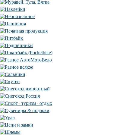
Муравей, Тула, Вятка
Наклейки
Неопознанное
Паннония
Печатная продукция
Питбайк
Подшипники
Покетбайк (Pocketbike)
Разное АвтоМотоВело
Разное всякое
Сальники
Скутер
Снегоход импортный
Снегоход Россия
Спорт
/
туризм
/
отдых
Сувениры & подарки
Урал
Цепи и замки
Шлемы