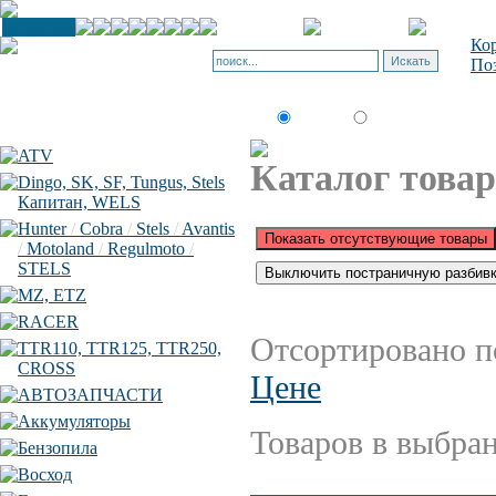
Кор
Поз
товар по
Искать:
текст
коду
ATV
Каталог товар
Dingo, SK, SF, Tungus, Stels
Капитан, WELS
Hunter
/
Cobra
/
Stels
/
Avantis
/
Motoland
/
Regulmoto
/
STELS
MZ, ETZ
RACER
Отсортировано п
TTR110, TTR125, TTR250,
CROSS
Цене
АВТОЗАПЧАСТИ
Аккумуляторы
Товаров в выбран
Бензопила
Восход