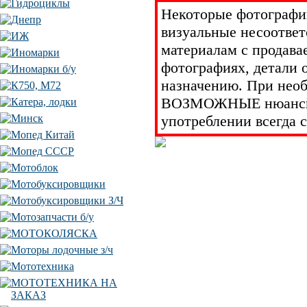
Гидроциклы
Некоторые фотографии
Днепр
визуальные несоответ
ИЖ
материалам с продава
Иномарки
фотографиях, детали 
Иномарки б/у
назначению. При необ
К750, М72
ВОЗМОЖНЫЕ нюансы у
Катера, лодки
употреблении всегда 
Минск
Мопед Китай
Мопед СССР
Мотоблок
Мотобуксировщики
Мотобуксировщики З/Ч
Мотозапчасти б/у
МОТОКОЛЯСКА
Моторы лодочные з/ч
Мототехника
МОТОТЕХНИКА НА
ЗАКАЗ