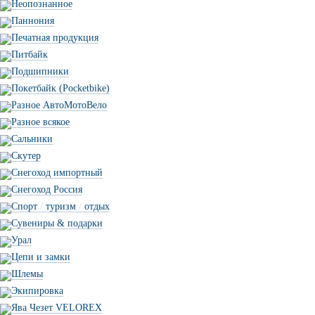
Неопознанное
Паннония
Печатная продукция
Питбайк
Подшипники
Покетбайк (Pocketbike)
Разное АвтоМотоВело
Разное всякое
Сальники
Скутер
Снегоход импортный
Снегоход Россия
Спорт
/
туризм
/
отдых
Сувениры & подарки
Урал
Цепи и замки
Шлемы
Экипировка
Ява Чезет VELOREX