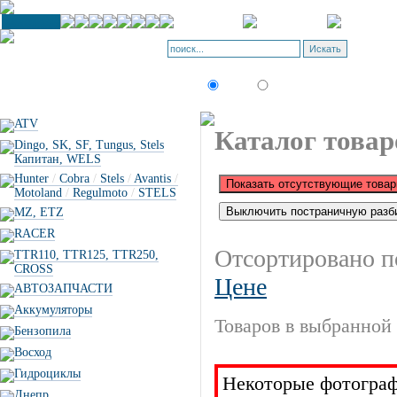
К
П
Искать:
текст
товар по коду
ATV
Каталог товар
Dingo, SK, SF, Tungus, Stels
Капитан, WELS
Hunter
/
Cobra
/
Stels
/
Avantis
/
Motoland
/
Regulmoto
/
STELS
MZ, ETZ
RACER
Отсортировано п
TTR110, TTR125, TTR250,
CROSS
Цене
АВТОЗАПЧАСТИ
Аккумуляторы
Товаров в выбранной 
Бензопила
Восход
Гидроциклы
Некоторые фотограф
Днепр