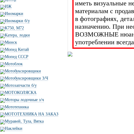
иметь визуальные н
ИЖ
материалам с прода
Иномарки
в фотографиях, дет
Иномарки б/у
назначению. При не
К750, М72
ВОЗМОЖНЫЕ нюансы 
Катера, лодки
употреблении всегда
Минск
Мопед Китай
Мопед СССР
Мотоблок
Мотобуксировщики
Мотобуксировщики З/Ч
Мотозапчасти б/у
МОТОКОЛЯСКА
Моторы лодочные з/ч
Мототехника
МОТОТЕХНИКА НА ЗАКАЗ
Муравей, Тула, Вятка
Наклейки