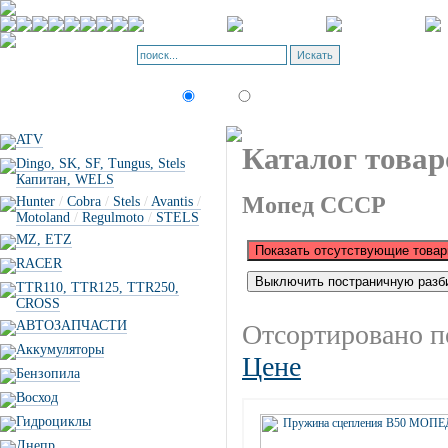
Корзина - О
Позиций: 0.
Искать:
текст
товар по коду
ATV
Каталог товар
Dingo, SK, SF, Tungus, Stels
Капитан, WELS
Мопед СССР
Hunter
/
Cobra
/
Stels
/
Avantis
/
Motoland
/
Regulmoto
/
STELS
MZ, ETZ
RACER
TTR110, TTR125, TTR250,
CROSS
АВТОЗАПЧАСТИ
Отсортировано п
Аккумуляторы
Цене
Бензопила
Восход
Гидроциклы
Днепр