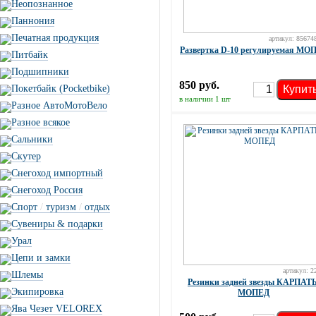
Неопознанное
Паннония
Печатная продукция
артикул: 85674
Развертка D-10 регулируемая МО
Питбайк
Подшипники
850 руб.
Купит
Покетбайк (Pocketbike)
в наличии 1 шт
Разное АвтоМотоВело
Разное всякое
Сальники
Скутер
Снегоход импортный
Снегоход Россия
Спорт
/
туризм
/
отдых
Сувениры & подарки
Урал
Цепи и замки
артикул: 2
Шлемы
Резинки задней звезды КАРПАТ
Экипировка
МОПЕД
Ява Чезет VELOREX