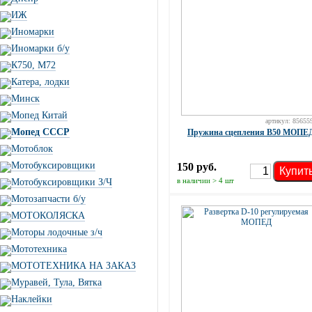
ИЖ
Иномарки
Иномарки б/у
К750, М72
Катера, лодки
Минск
Мопед Китай
артикул: 85655
Мопед СССР
Пружина сцепления В50 МОПЕ
Мотоблок
Мотобуксировщики
150 руб.
Купит
в наличии > 4 шт
Мотобуксировщики З/Ч
Мотозапчасти б/у
МОТОКОЛЯСКА
Моторы лодочные з/ч
Мототехника
МОТОТЕХНИКА НА ЗАКАЗ
Муравей, Тула, Вятка
Наклейки