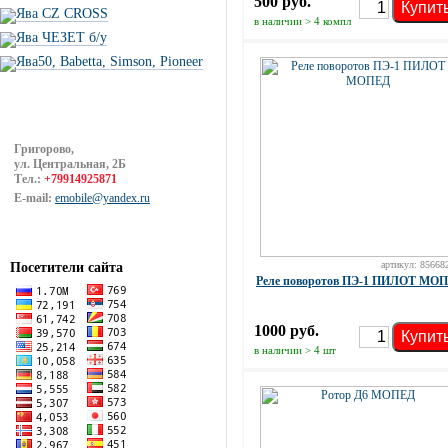
500 руб.
Купит
Ява CZ CROSS
в наличии > 4 компл
Ява ЧЕЗЕТ б/у
Ява50, Babetta, Simson, Pioneer
Григорово,
ул. Центральная, 2Б
Тел.:
+79914925871
E-mail:
emobile@yandex.ru
артикул: 85668
Посетители сайта
Реле поворотов ПЭ-1 ПИЛОТ МО
1000 руб.
Купит
в наличии > 4 шт