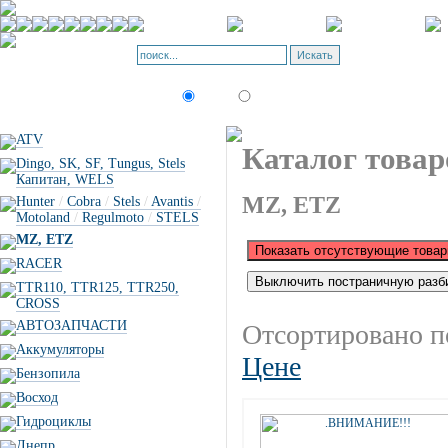
Корзина - О
Позиций: 0.
Искать:
текст
товар по коду
ATV
Каталог товар
Dingo, SK, SF, Tungus, Stels
Капитан, WELS
MZ, ETZ
Hunter
/
Cobra
/
Stels
/
Avantis
/
Motoland
/
Regulmoto
/
STELS
MZ, ETZ
RACER
TTR110, TTR125, TTR250,
CROSS
АВТОЗАПЧАСТИ
Отсортировано п
Аккумуляторы
Цене
Бензопила
Восход
Гидроциклы
Днепр