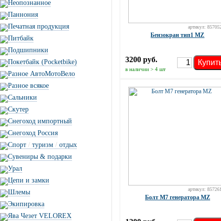
Неопознанное
Паннония
Печатная продукция
артикул: 85705
Бензокран тип1 MZ
Питбайк
Подшипники
3200 руб.
Купит
Покетбайк (Pocketbike)
в наличии > 4 шт
Разное АвтоМотоВело
Разное всякое
Сальники
Скутер
Снегоход импортный
Снегоход Россия
Спорт
/
туризм
/
отдых
Сувениры & подарки
Урал
Цепи и замки
артикул: 85726
Шлемы
Болт М7 генератора MZ
Экипировка
Ява Чезет VELOREX