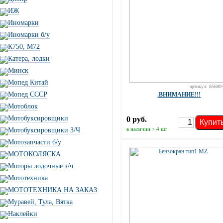
ИЖ
Иномарки
Иномарки б/у
К750, М72
Катера, лодки
Минск
Мопед Китай
артикул: 85680
Мопед СССР
.ВНИМАНИЕ!!!
Мотоблок
Мотобуксировщики
0 руб.
Купит
в наличии > 4 шт
Мотобуксировщики З/Ч
Мотозапчасти б/у
МОТОКОЛЯСКА
Моторы лодочные з/ч
Мототехника
МОТОТЕХНИКА НА ЗАКАЗ
Муравей, Тула, Вятка
Наклейки