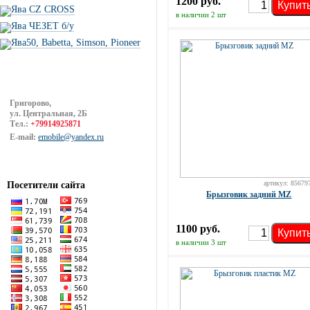
1200 руб.
Купит
Ява CZ CROSS
в наличии 2 шт
Ява ЧЕЗЕТ б/у
Ява50, Babetta, Simson, Pioneer
Григорово,
ул. Центральная, 2Б
Тел.:
+79914925871
E-mail:
emobile@yandex.ru
артикул: 85679
Посетители сайта
Брызговик задний MZ
1100 руб.
Купит
в наличии 3 шт