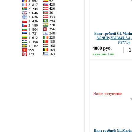
Винт гребной GL Mar
8-9.9HP (3B2B64515-1
8.9*7.5)
4000 руб.
в наличии 1 шт
Новое поступление
а
Винт гребной GL Marine