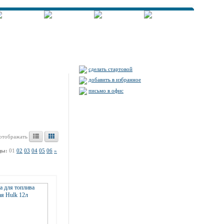
сделать стартовой
добавить в избранное
письмо в офис
отображать
цы:
01
02
03
04
05
06
»