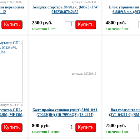
ртикул: 85700802
артикул: 85702434
ва переносная
Бендикс стартера 30-90л.с. (68575) TW
Блок управления
0_12
010230-870-2452
6.8/8/9.8 л.с. (8
2500 руб.
4800 руб.
Купить
Купить
в наличии 1 шт
в наличии 2 шт
артикул: 85720915
ртикул: 85714410
утатор CDI -
Болт пробка сливная (винт) 816610A1
Вал горизонтальны
E9.9M, ME15M,
(79953Q04) (10-79953Q2) (18-2244)
(3V1-64211-0) (SM
800 руб.
7500 руб.
Купить
Купить
в наличии 1 компл
в наличии 1 шт