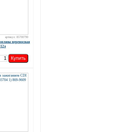
артикул: 85700790
оплива переносная
 12л
Купить