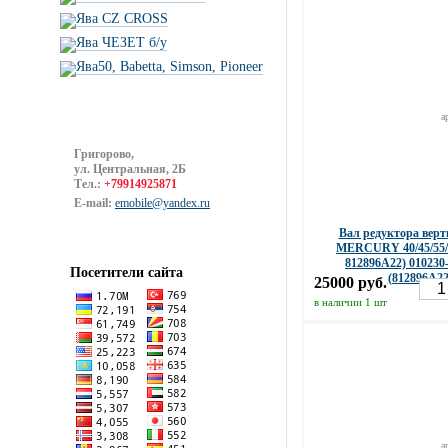
Ява CZ CROSS
Ява ЧЕЗЕТ б/у
Ява50, Babetta, Simson, Pioneer
а
Григорово,
ул. Центральная, 2Б
Тел.:
+79914925871
E-mail:
emobile@yandex.ru
Вал редуктора вер
MERCURY 40/45/55/60
812896A22) 010230
Посетители сайта
(812896A22
25000 руб.
в наличии 1 шт
а