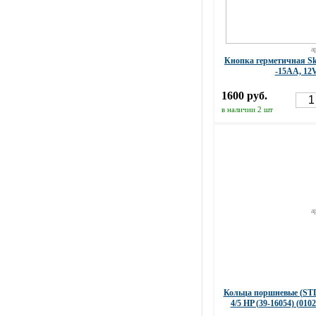
а
Кнопка герметичная Sk
-15АА, 12
1600 руб.
в наличии 2 шт
а
Кольца поршневые (S
4/5 HP (39-16054) (010