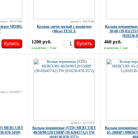
ртикул: 85717390
артикул: 85676585
ipper SB1801,
Колпак свечи малый с проводом
Кольца поршневы
V
(40см) TESLA
30-60 (39-831255
(010230-8
1200 руб.
460 руб.
Купить
Купить
в наличии > 4 шт
в наличии 2 пар
ртикул: 85699877
артикул: 85724420
TD) MERCURY
Кольца поршневые (STD) MERCURY
Кольца поршневы
230-870-1050)
40/50/90/120/150HP (39-820457A2) TW
65-200HP (39803678
(010230-870-3572)
404