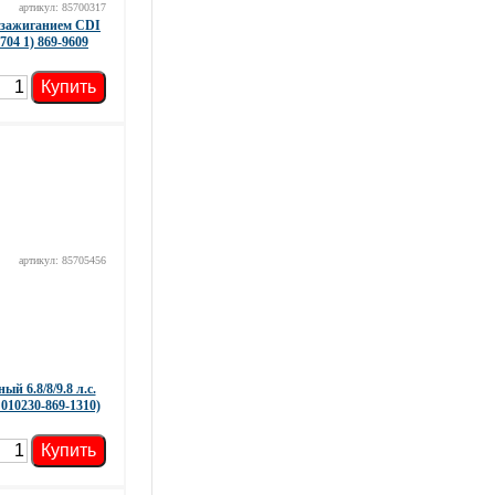
артикул: 85700317
 зажиганием CDI
03704 1) 869-9609
Купить
артикул: 85705456
й 6.8/8/9.8 л.с.
 010230-869-1310)
Купить