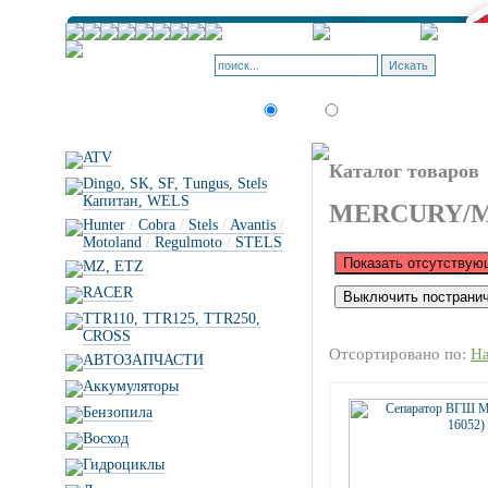
Искать:
текст
товар по коду
ATV
Каталог товаров
Dingo, SK, SF, Tungus, Stels
Капитан, WELS
MERCURY/M
Hunter
/
Cobra
/
Stels
/
Avantis
/
Motoland
/
Regulmoto
/
STELS
MZ, ETZ
RACER
TTR110, TTR125, TTR250,
CROSS
Отсортировано по:
Н
АВТОЗАПЧАСТИ
Аккумуляторы
Бензопила
Восход
Гидроциклы