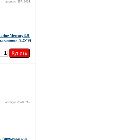
артикул: 85716024
rine Mercury 9.9-
 Алюминий, 9.25*9)
Купить
артикул: 85700715
я (проходка для