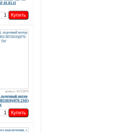
F-01.03.11
Купить
артикул: 85722870
 лодочный мотор
3855810)(870-2341)
W
Купить