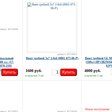
ртикул: 85710306
артикул: 85714914
тикальный
Винт гребной 3x7 1/4x6 (0001-073-06-P)
Винт гребной GL Ma
 л.с. (17-
(169cc) HP (3B2W6
-870-2191
8.9*
)
1600 руб.
4000 руб.
Купить
Купить
в наличии 3 шт
в наличии 1 шт
Новое поступление
ртикул: 85716813
артикул: 85716034