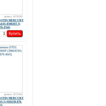
артикул: 85703265
е (STD) MERCURY
A6/41-850026T-3)
70-4764)
Купить
артикул: 85724425
е (STD) MERCURY
A 1) (010230-870-
3)