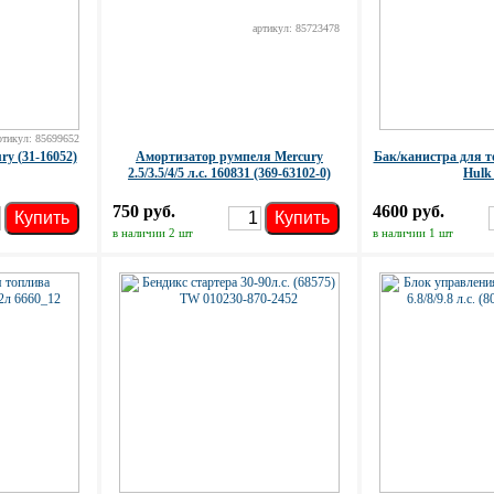
артикул: 85723478
ртикул: 85699652
y (31-16052)
Амортизатор румпеля Mercury
Бак/канистра для т
2.5/3.5/4/5 л.с. 160831 (369-63102-0)
Hulk
750 руб.
4600 руб.
Купить
Купить
в наличии 2 шт
в наличии 1 шт