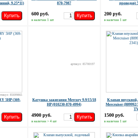
иний, 9.25*11)
870-7987
проводов) 5
600 руб.
200 руб.
Купить
Купить
в наличии 1 шт
в наличии 1 шт
артикул: 85700197
ртикул: 85699865
 5HP (369-
Катушка зажигания Mercury 9.9/15/18
Клапан впускной,
HP (010230-870-4994)
Mercruiser (809992/
T
4900 руб.
1500 руб.
Купить
Купить
в наличии > 4 шт
в наличии 1 шт