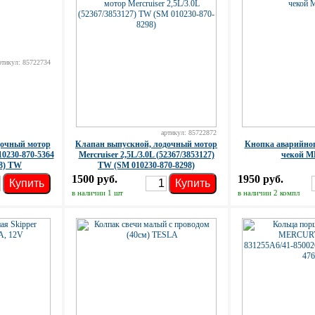
ртикул: 85722734
артикул: 85722872
дочный мотор
Клапан выпускной, лодочный мотор
Кнопка аварийног
0230-870-5364
Mercruiser 2,5L/3.0L (52367/3853127)
чекой M
08) TW
TW (SM 010230-870-8298)
1500 руб.
1950 руб.
Купить
Купить
в наличии 1 шт
в наличии 2 компл