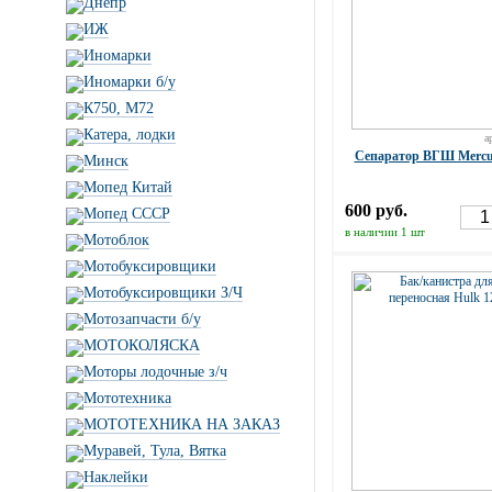
Днепр
ИЖ
Иномарки
Иномарки б/у
К750, М72
Катера, лодки
а
Cепаратор ВГШ Mercur
Минск
Мопед Китай
600 руб.
Мопед СССР
в наличии 1 шт
Мотоблок
Мотобуксировщики
Мотобуксировщики З/Ч
Мотозапчасти б/у
МОТОКОЛЯСКА
Моторы лодочные з/ч
Мототехника
МОТОТЕХНИКА НА ЗАКАЗ
Муравей, Тула, Вятка
Наклейки