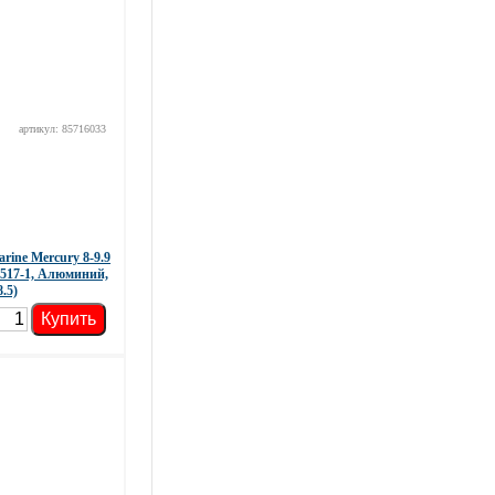
артикул: 85716033
rine Mercury 8-9.9
4517-1, Алюминий,
8.5)
Купить