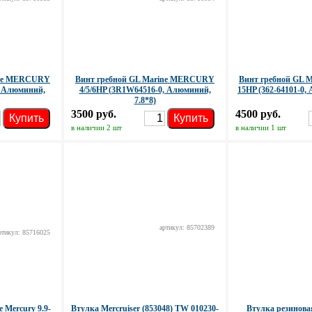
ine MERCURY
Винт гребной GL Marine MERCURY
Винт гребной GL Ma
, Алюминий,
4/5/6HP (3R1W64516-0, Алюминий,
15HP (362-64101-0,
7.8*8)
3500 руб.
4500 руб.
Купить
Купить
в наличии 2 шт
в наличии 1 шт
артикул: 85702389
ртикул: 85716025
 Mercury 9.9-
Втулка Mercruiser (853048) TW 010230-
Втулка резинова