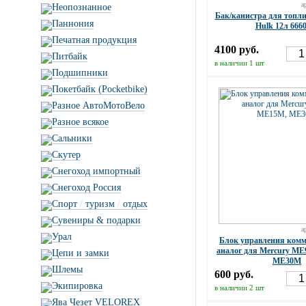
а
Неопознанное
Бак/канистра для топли
Паннония
Hulk 12л 666
Печатная продукция
4100 руб.
Питбайк
в наличии 1 шт
Подшипники
Покетбайк (Pocketbike)
Разное АвтоМотоВело
Разное всякое
Сальники
Скутер
Снегоход импортный
Снегоход Россия
Спорт
/
туризм
/
отдых
Сувениры & подарки
а
Урал
Блок управления комм
аналог для Mercury M
Цепи и замки
ME30M
Шлемы
600 руб.
Экипировка
в наличии 2 шт
Ява Чезет VELOREX