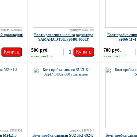
ртикул: 85706960
артикул: 85691493
+2 прокладки)
Болт крепления шланга радиатора
Болт пробка сл
YAMAHA DT50L (90401-06003)
92066-1174
500 руб.
700 руб.
Купить
Купить
в наличии 1 шт
в наличии 1 шт
ртикул: 85720802
артикул: 85673944
я M24x1.5
Болт пробка сливная SUZUKI 09247-
Болт пробка сливн