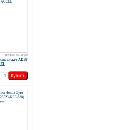
артикул: 85720169
ных дисков ADB8
CEL
Купить