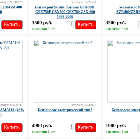
ртикул: 85710629
артикул: 85724044
F250/GSF400
Бензокран Suzuki Катана GSX600F
Бензонасос
0
GSX750F GSX600 GSX700 GSX 600
ZZR400/ZZR60
1998-2006
3500 руб.
3500 руб.
Купить
Купить
в наличии 2 шт
в наличии 2 шт
ртикул: 85690949
артикул: 85680122
 YAMAHA (4SV-
Бензонасос электрический тип2
Бензонасос элек
)
4900 руб.
1900 руб.
Купить
Купить
в наличии 1 шт
в наличии 1 шт