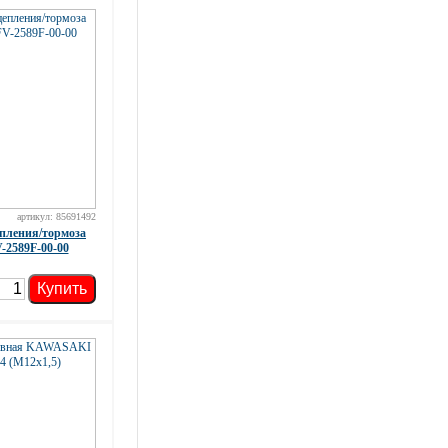
артикул: 85691492
епления/тормоза
2589F-00-00
Купить