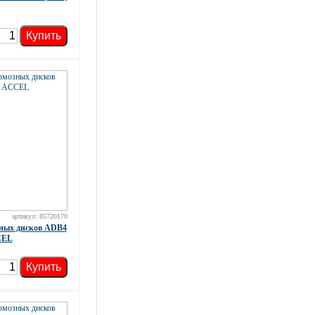
Купить
артикул: 85720170
ных дисков ADB4
CEL
Купить