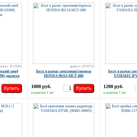
ртикул: 85720495
артикул: 85705753
еский тип4
Болт в рычаг сцепления/тормоза
Болт в рычаг сц
090) диаметр
HONDA 90114-MCF-006
YAMAHA 3FV-
1000 руб.
1200 руб.
Купить
Купить
в наличии 1 шт
в наличии 1 шт