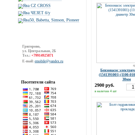
Ява CZ CROSS
Ява ЧЕЗЕТ б/у
Ява50, Babetta, Simson, Pioneer
Григорово,
ул. Центральная, 2Б
Тел.:
+79914925871
E-mail:
emobile@yandex.ru
а
Бензонасос электрич
(1541391001) (1100-01
30мм
Посетители сайта
2900 руб.
в наличии 4 шт