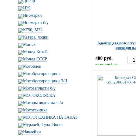
Днепр
ИЖ
Иномарки
Иномарки б/у
К750, М72
Катера, лодки
Адаптер для реле регул
Минск
проводов на
Мопед Китай
400 руб.
Мопед СССР
в наличии 1 шт
Мотоблок
Мотобуксировщики
Мотобуксировщики З/Ч
Мотозапчасти б/у
МОТОКОЛЯСКА
Моторы лодочные з/ч
Мототехника
МОТОТЕХНИКА НА ЗАКАЗ
Муравей, Тула, Вятка
Наклейки