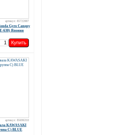
артикул: 85722887
onda Gyro Canopy
E-630) Япония
Купить
артикул: 85696310
вала KAWASAKI
руппа C) BLUE