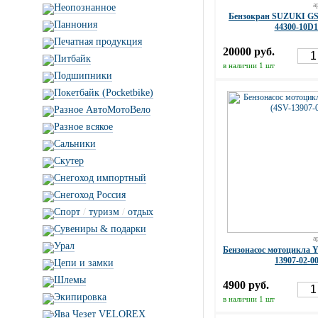
а
Неопознанное
Бензокран SUZUKI GS
Паннония
44300-10D1
Печатная продукция
20000 руб.
Питбайк
в наличии 1 шт
Подшипники
Покетбайк (Pocketbike)
Разное АвтоМотоВело
Разное всякое
Сальники
Скутер
Снегоход импортный
Снегоход Россия
Спорт
/
туризм
/
отдых
Сувениры & подарки
а
Урал
Бензонасос мотоцикла
13907-02-00
Цепи и замки
Шлемы
4900 руб.
Экипировка
в наличии 1 шт
Ява Чезет VELOREX