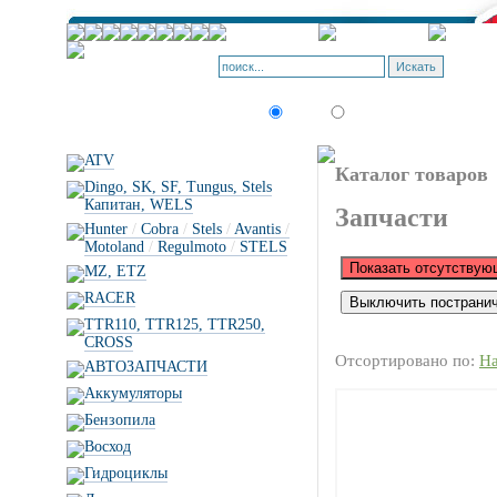
Искать:
текст
товар по коду
ATV
Каталог товаров
Dingo, SK, SF, Tungus, Stels
Капитан, WELS
Запчасти
Hunter
/
Cobra
/
Stels
/
Avantis
/
Motoland
/
Regulmoto
/
STELS
MZ, ETZ
RACER
TTR110, TTR125, TTR250,
CROSS
Отсортировано по:
Н
АВТОЗАПЧАСТИ
Аккумуляторы
Бензопила
Восход
Гидроциклы