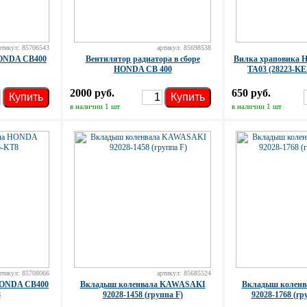
ртикул: 85706543
артикул: 85698538
HONDA CB400
Вентилятор радиатора в сборе
Вилка храповика H
HONDA CB 400
TA03 (28223-KE
2000 руб.
650 руб.
Купить
Купить
в наличии 1 шт
в наличии 1 шт
ртикул: 85708066
артикул: 85685524
HONDA CB400
Вкладыш коленвала KAWASAKI
Вкладыш колен
8
92028-1458 (группа F)
92028-1768 (г