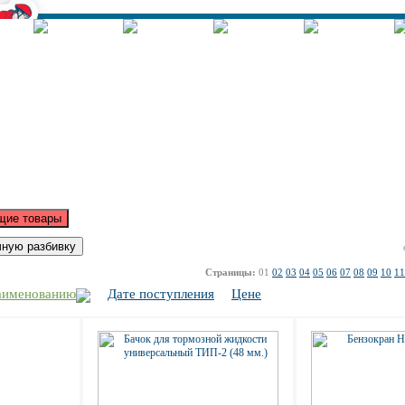
Корзина - Оформить заказ
Позиций: 0.
Сумма 0 руб.
Страницы:
01
02
03
04
05
06
07
08
09
10
11
аименованию
Дате поступления
Цене