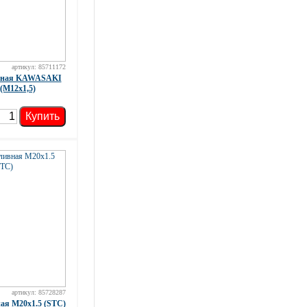
артикул: 85711172
ивная KAWASAKI
 (М12х1,5)
Купить
артикул: 85728287
ая М20x1.5 (STC)