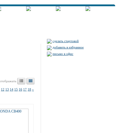
сделать стартовой
добавить в избранное
письмо в офис
отображать
12
13
14
15
16
17
18
»