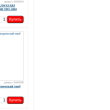
артикул: 85695034
 KAWASAKI
0 1993-2004
Купить
артикул: 85698598
трический тип4
Купить