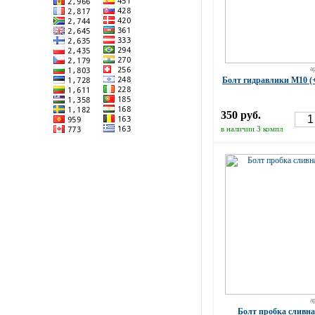
а
Болт гидравлики М10 (
350 руб.
в наличии 3 компл
а
Болт пробка сливна