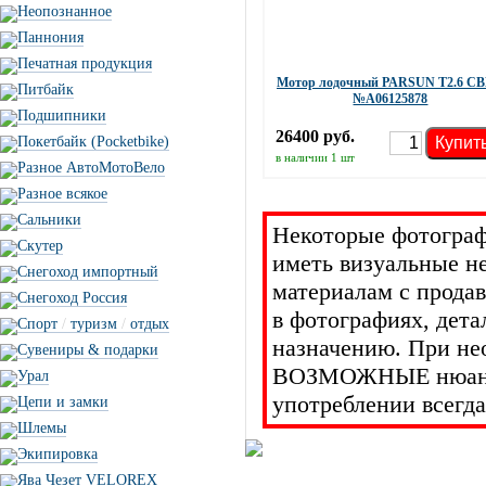
Неопознанное
Паннония
Печатная продукция
Мотор лодочный PARSUN T2.6 C
Питбайк
№А06125878
Подшипники
26400 руб.
Купит
Покетбайк (Pocketbike)
в наличии 1 шт
Разное АвтоМотоВело
Разное всякое
Сальники
Некоторые фотограф
Скутер
иметь визуальные н
Снегоход импортный
материалам с прода
Снегоход Россия
в фотографиях, дет
Спорт
/
туризм
/
отдых
назначению. При не
Сувениры & подарки
ВОЗМОЖНЫЕ нюансы 
Урал
употреблении всегда
Цепи и замки
Шлемы
Экипировка
Ява Чезет VELOREX