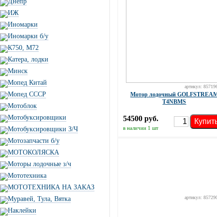
Днепр
ИЖ
Иномарки
Иномарки б/у
К750, М72
Катера, лодки
Минск
Мопед Китай
артикул: 85719
Мопед СССР
Мотор лодочный GOLFSTREA
T4NBMS
Мотоблок
Мотобуксировщики
54500 руб.
Купит
в наличии 1 шт
Мотобуксировщики З/Ч
Мотозапчасти б/у
МОТОКОЛЯСКА
Моторы лодочные з/ч
Мототехника
МОТОТЕХНИКА НА ЗАКАЗ
артикул: 85729
Муравей, Тула, Вятка
Наклейки