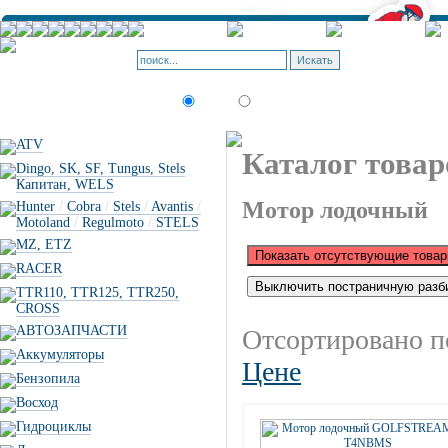
Корзина - О
Позиций: 0.
Искать:
текст
товар по коду
ATV
Каталог товар
Dingo, SK, SF, Tungus, Stels
Капитан, WELS
Мотор лодочный
Hunter
/
Cobra
/
Stels
/
Avantis
/
Motoland
/
Regulmoto
/
STELS
MZ, ETZ
RACER
TTR110, TTR125, TTR250,
CROSS
АВТОЗАПЧАСТИ
Отсортировано п
Аккумуляторы
Цене
Бензопила
Восход
Гидроциклы