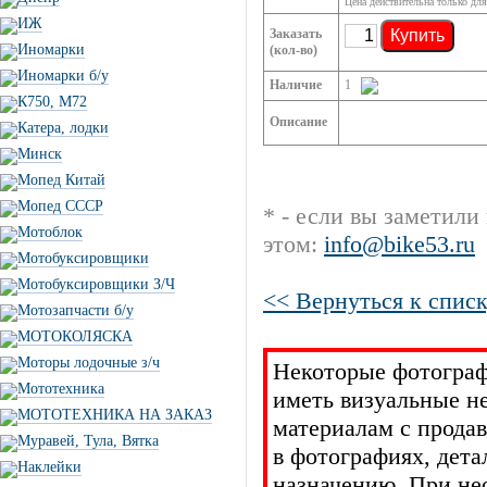
Цена действительна только для
ИЖ
Заказать
Купить
Иномарки
(кол-во)
Иномарки б/у
Наличие
1
К750, М72
Описание
Катера, лодки
Минск
Мопед Китай
Мопед СССР
* - если вы заметили
Мотоблок
этом:
info@bike53.ru
Мотобуксировщики
Мотобуксировщики З/Ч
<< Вернуться к списк
Мотозапчасти б/у
МОТОКОЛЯСКА
Моторы лодочные з/ч
Некоторые фотограф
Мототехника
иметь визуальные н
МОТОТЕХНИКА НА ЗАКАЗ
материалам с прода
Муравей, Тула, Вятка
в фотографиях, дет
Наклейки
назначению. При не