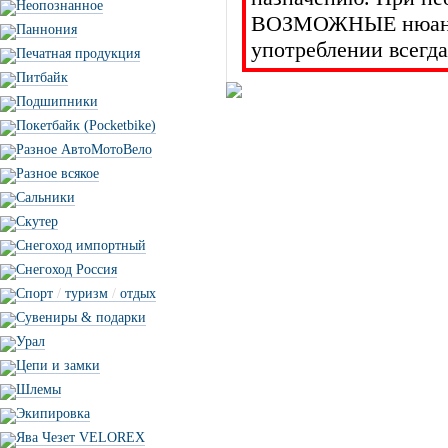
Неопознанное
ВОЗМОЖНЫЕ нюансы 
Паннония
употреблении всегда
Печатная продукция
Питбайк
Подшипники
Покетбайк (Pocketbike)
Разное АвтоМотоВело
Разное всякое
Сальники
Скутер
Снегоход импортный
Снегоход Россия
Спорт
/
туризм
/
отдых
Сувениры & подарки
Урал
Цепи и замки
Шлемы
Экипировка
Ява Чезет VELOREX