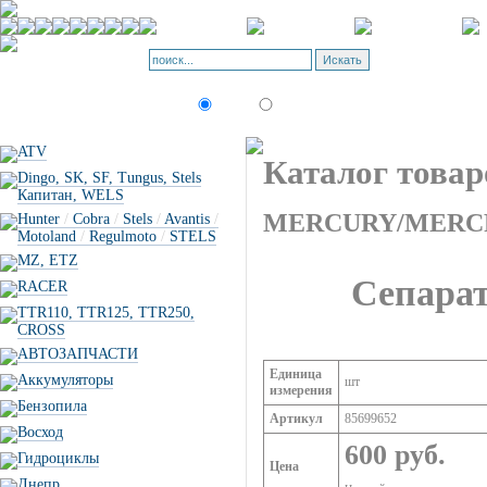
Корзина - О
Позиций: 0.
Искать:
текст
товар по коду
ATV
Каталог товар
Dingo, SK, SF, Tungus, Stels
Капитан, WELS
MERCURY/MERC
Hunter
/
Cobra
/
Stels
/
Avantis
/
Motoland
/
Regulmoto
/
STELS
MZ, ETZ
Cепарат
RACER
TTR110, TTR125, TTR250,
CROSS
АВТОЗАПЧАСТИ
Единица
Аккумуляторы
шт
измерения
Бензопила
Артикул
85699652
Восход
600 руб.
Гидроциклы
Цена
Днепр