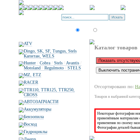
Искать:
текст
товар по коду
ATV
Каталог товаров
Dingo, SK, SF, Tungus, Stels
Капитан, WELS
Hunter
/
Cobra
/
Stels
/
Avantis
/
Motoland
/
Regulmoto
/
STELS
MZ, ETZ
RACER
Отсортировано по:
Н
TTR110, TTR125, TTR250,
CROSS
Товаров в выбранной категор
АВТОЗАПЧАСТИ
Аккумуляторы
Некоторые фотографии новы
Бензопила
применённым материалам с
применения по своему на
Восход
Фотографии деталей бывши
Гидроциклы
Днепр