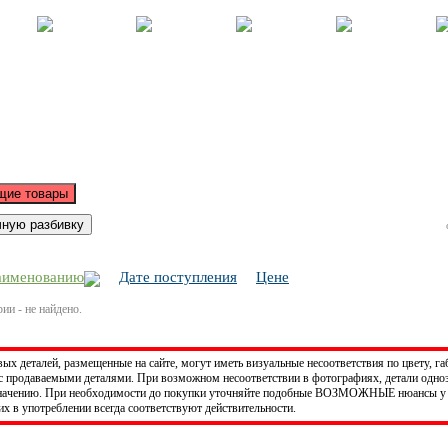
Корзина - Оформить заказ
Позиций: 0.
Сумма 0 руб.
аименованию
Дате поступления
Цене
ии - не найдено.
х деталей, размещенные на сайте, могут иметь визуальные несоответствия по цвету, га
 продаваемыми деталями. При возможном несоответствии в фотографиях, детали одно
значению. При необходимости до покупки уточняйте подобные ВОЗМОЖНЫЕ нюансы у 
х в употреблении всегда соответствуют действительности.