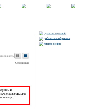
сделать стартовой
добавить в избранное
письмо в офис
отображать
Страницы:
баритам и
значно пригодны для
продавца.