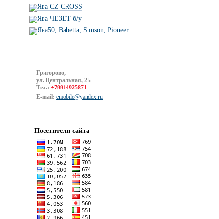
Ява CZ CROSS
Ява ЧЕЗЕТ б/у
Ява50, Babetta, Simson, Pioneer
Григорово,
ул. Центральная, 2Б
Тел.:
+79914925871
E-mail:
emobile@yandex.ru
Посетители сайта