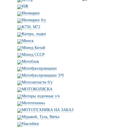
ИЖ
Иномарки
Иномарки б/у
К750, М72
Катера, лодки
Минск
Мопед Китай
Мопед СССР
Мотоблок
Мотобуксировщики
Мотобуксировщики З/Ч
Мотозапчасти б/у
МОТОКОЛЯСКА
Моторы лодочные з/ч
Мототехника
МОТОТЕХНИКА НА ЗАКАЗ
Муравей, Тула, Вятка
Наклейки