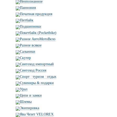
Неопознанное
Паннония
Печатная продукция
Питбайк
Подшипники
Покетбайк (Pocketbike)
Разное АвтоМотоВело
Разное всякое
Сальники
Скутер
Снегоход импортный
Снегоход Россия
Спорт
/
туризм
/
отдых
Сувениры & подарки
Урал
Цепи и замки
Шлемы
Экипировка
Ява Чезет VELOREX