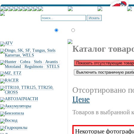
Корзина - О
Позиций: 0.
Искать:
текст
товар по коду
ATV
Каталог товар
Dingo, SK, SF, Tungus, Stels
Капитан, WELS
Hunter
/
Cobra
/
Stels
/
Avantis
/
Motoland
/
Regulmoto
/
STELS
MZ, ETZ
RACER
TTR110, TTR125, TTR250,
Отсортировано п
CROSS
Цене
АВТОЗАПЧАСТИ
Аккумуляторы
Товаров в выбранной к
Бензопила
Восход
Гидроциклы
Некоторые фотографии