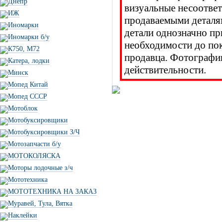
Днепр
визуальные несоответ
ИЖ
продаваемыми деталя
Иномарки
детали однозначно пр
Иномарки б/у
необходимости до п
К750, М72
продавца. Фотографии
Катера, лодки
действительности.
Минск
Мопед Китай
Мопед СССР
Мотоблок
Мотобуксировщики
Мотобуксировщики З/Ч
Мотозапчасти б/у
МОТОКОЛЯСКА
Моторы лодочные з/ч
Мототехника
МОТОТЕХНИКА НА ЗАКАЗ
Муравей, Тула, Вятка
Наклейки