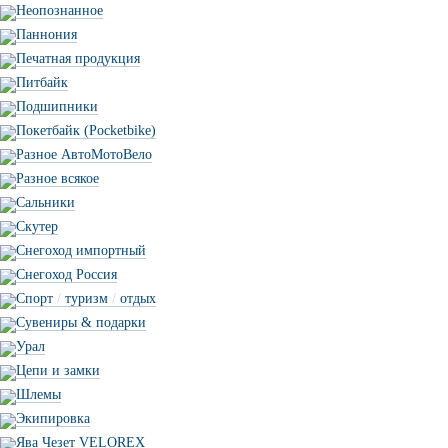
Неопознанное
Паннония
Печатная продукция
Питбайк
Подшипники
Покетбайк (Pocketbike)
Разное АвтоМотоВело
Разное всякое
Сальники
Скутер
Снегоход импортный
Снегоход Россия
Спорт
/
туризм
/
отдых
Сувениры & подарки
Урал
Цепи и замки
Шлемы
Экипировка
Ява Чезет VELOREX