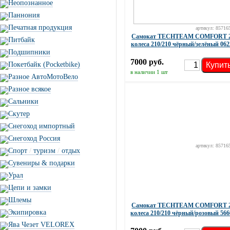
Неопознанное
Паннония
Печатная продукция
артикул: 85716
Самокат TECHTEAM COMFORT 
Питбайк
колеса 210/210 чёрный/зелёный 062
Подшипники
7000 руб.
Купит
Покетбайк (Pocketbike)
в наличии 1 шт
Разное АвтоМотоВело
Разное всякое
Сальники
Скутер
Снегоход импортный
Снегоход Россия
артикул: 85716
Спорт
/
туризм
/
отдых
Сувениры & подарки
Урал
Цепи и замки
Шлемы
Самокат TECHTEAM COMFORT 
Экипировка
колеса 210/210 чёрный/розовый 566
Ява Чезет VELOREX