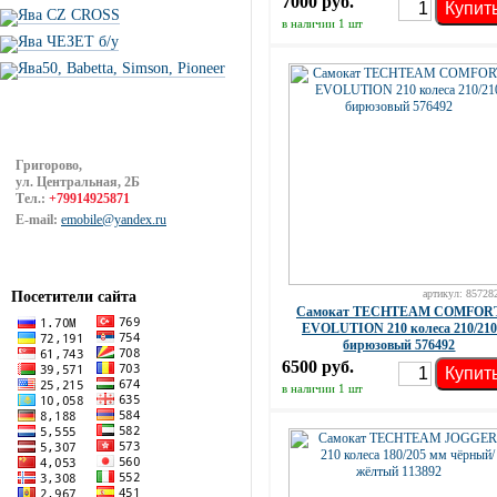
7000 руб.
Купит
Ява CZ CROSS
в наличии 1 шт
Ява ЧЕЗЕТ б/у
Ява50, Babetta, Simson, Pioneer
Григорово,
ул. Центральная, 2Б
Тел.:
+79914925871
E-mail:
emobile@yandex.ru
артикул: 85728
Посетители сайта
Самокат TECHTEAM COMFOR
EVOLUTION 210 колеса 210/210
бирюзовый 576492
6500 руб.
Купит
в наличии 1 шт