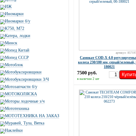
ИЖ
Иномарки
Иномарки б/у
К750, М72
Катера, лодки
Минск
Мопед Китай
артикул: 85719
Мопед СССР
Самокат COD-X 4.0 регулируемы
колеса 230/180 мм, серый/зеленый, 
Мотоблок
180021
Мотобуксировщики
7500 руб.
Купит
в наличии 2 шт
Мотобуксировщики З/Ч
Мотозапчасти б/у
МОТОКОЛЯСКА
Моторы лодочные з/ч
Мототехника
МОТОТЕХНИКА НА ЗАКАЗ
Муравей, Тула, Вятка
Наклейки