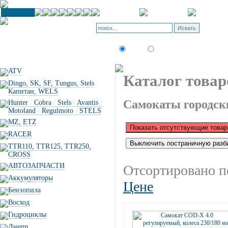
К
П
Искать:
текст
товар по коду
ATV
Каталог товар
Dingo, SK, SF, Tungus, Stels
Капитан, WELS
Самокаты городск
Hunter
/
Cobra
/
Stels
/
Avantis
/
Motoland
/
Regulmoto
/
STELS
MZ, ETZ
RACER
TTR110, TTR125, TTR250,
CROSS
АВТОЗАПЧАСТИ
Отсортировано п
Аккумуляторы
Цене
Бензопила
Восход
Гидроциклы
Днепр