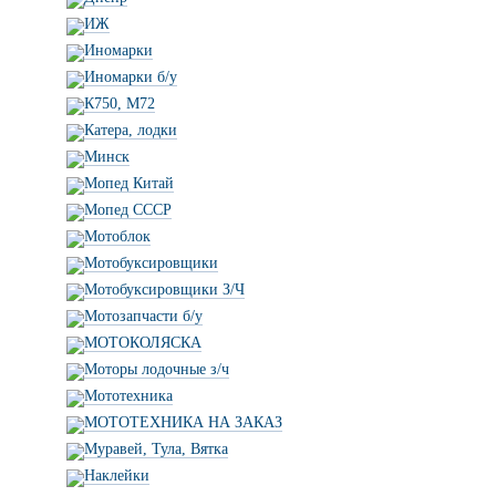
ИЖ
Иномарки
Иномарки б/у
К750, М72
Катера, лодки
Минск
Мопед Китай
Мопед СССР
Мотоблок
Мотобуксировщики
Мотобуксировщики З/Ч
Мотозапчасти б/у
МОТОКОЛЯСКА
Моторы лодочные з/ч
Мототехника
МОТОТЕХНИКА НА ЗАКАЗ
Муравей, Тула, Вятка
Наклейки