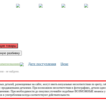
Корзина - Оформить заказ
Позиций: 0.
Сумма 0 руб.
аименованию
Дате поступления
Цене
ии - не найдено.
х деталей, размещенные на сайте, могут иметь визуальные несоответствия по цвету, га
 продаваемыми деталями. При возможном несоответствии в фотографиях, детали одно
значению. При необходимости до покупки уточняйте подобные ВОЗМОЖНЫЕ нюансы у 
х в употреблении всегда соответствуют действительности.