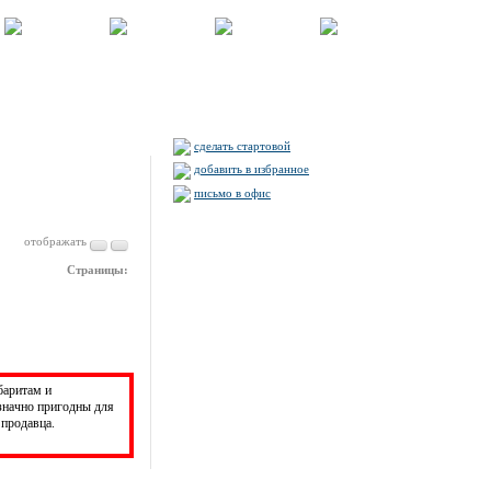
сделать стартовой
добавить в избранное
письмо в офис
отображать
Страницы:
баритам и
значно пригодны для
продавца.