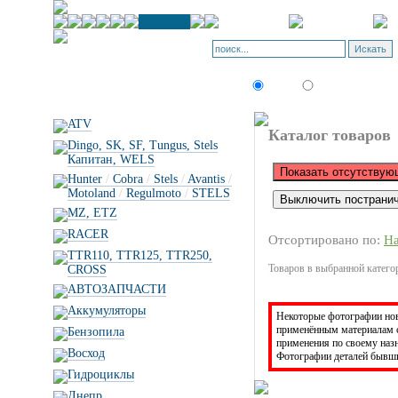
Искать:
текст
товар по коду
ATV
Каталог товаров
Dingo, SK, SF, Tungus, Stels
Капитан, WELS
Hunter
/
Cobra
/
Stels
/
Avantis
/
Motoland
/
Regulmoto
/
STELS
MZ, ETZ
RACER
Отсортировано по:
Н
TTR110, TTR125, TTR250,
Товаров в выбранной категор
CROSS
АВТОЗАПЧАСТИ
Аккумуляторы
Некоторые фотографии новы
применённым материалам с
Бензопила
применения по своему на
Восход
Фотографии деталей бывши
Гидроциклы
Днепр