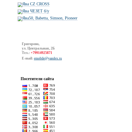
Ява CZ CROSS
Ява ЧЕЗЕТ б/у
Ява50, Babetta, Simson, Pioneer
Григорово,
ул. Центральная, 2Б
Тел.:
+79914925871
E-mail:
emobile@yandex.ru
Посетители сайта