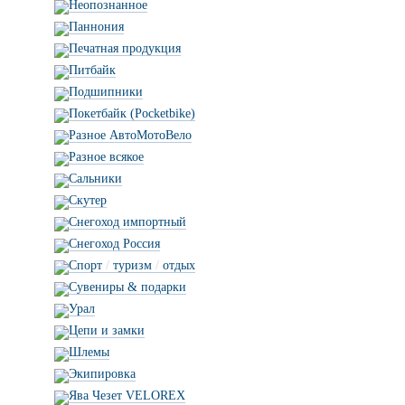
Неопознанное
Паннония
Печатная продукция
Питбайк
Подшипники
Покетбайк (Pocketbike)
Разное АвтоМотоВело
Разное всякое
Сальники
Скутер
Снегоход импортный
Снегоход Россия
Спорт
/
туризм
/
отдых
Сувениры & подарки
Урал
Цепи и замки
Шлемы
Экипировка
Ява Чезет VELOREX