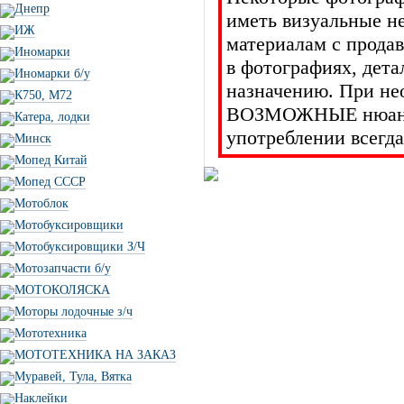
Днепр
иметь визуальные н
ИЖ
материалам с прода
Иномарки
в фотографиях, дет
Иномарки б/у
назначению. При не
К750, М72
ВОЗМОЖНЫЕ нюансы 
Катера, лодки
употреблении всегда
Минск
Мопед Китай
Мопед СССР
Мотоблок
Мотобуксировщики
Мотобуксировщики З/Ч
Мотозапчасти б/у
МОТОКОЛЯСКА
Моторы лодочные з/ч
Мототехника
МОТОТЕХНИКА НА ЗАКАЗ
Муравей, Тула, Вятка
Наклейки