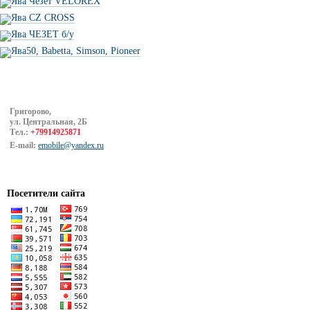
Ява Чезет VELOREX
Ява CZ CROSS
Ява ЧЕЗЕТ б/у
Ява50, Babetta, Simson, Pioneer
Григорово,
ул. Центральная, 2Б
Тел.:
+79914925871
E-mail:
emobile@yandex.ru
Посетители сайта