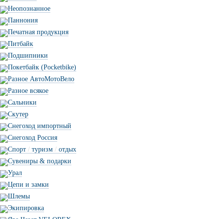
Неопознанное
Паннония
Печатная продукция
Питбайк
Подшипники
Покетбайк (Pocketbike)
Разное АвтоМотоВело
Разное всякое
Сальники
Скутер
Снегоход импортный
Снегоход Россия
Спорт
/
туризм
/
отдых
Сувениры & подарки
Урал
Цепи и замки
Шлемы
Экипировка