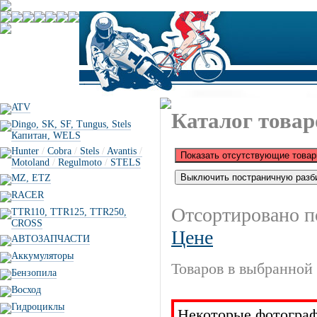
ATV
Каталог товар
Dingo, SK, SF, Tungus, Stels
Капитан, WELS
Hunter
/
Cobra
/
Stels
/
Avantis
/
Motoland
/
Regulmoto
/
STELS
MZ, ETZ
RACER
Отсортировано п
TTR110, TTR125, TTR250,
CROSS
Цене
АВТОЗАПЧАСТИ
Аккумуляторы
Товаров в выбранной 
Бензопила
Восход
Гидроциклы
Некоторые фотограф