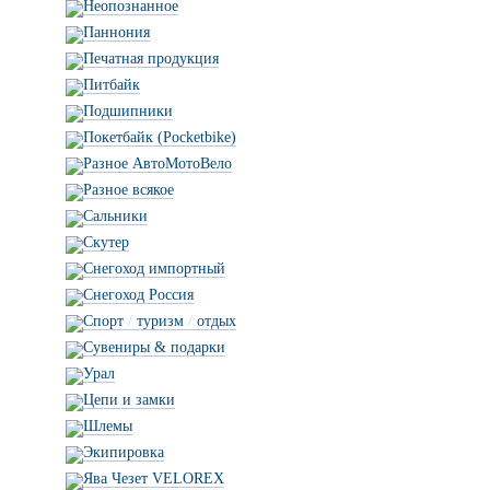
Неопознанное
Паннония
Печатная продукция
Питбайк
Подшипники
Покетбайк (Pocketbike)
Разное АвтоМотоВело
Разное всякое
Сальники
Скутер
Снегоход импортный
Снегоход Россия
Спорт
/
туризм
/
отдых
Сувениры & подарки
Урал
Цепи и замки
Шлемы
Экипировка
Ява Чезет VELOREX