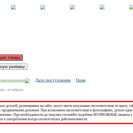
Корзина - Оформить заказ
Позиций: 0.
Сумма 0 руб.
аименованию
Дате поступления
Цене
ии - не найдено.
х деталей, размещенные на сайте, могут иметь визуальные несоответствия по цвету, га
 продаваемыми деталями. При возможном несоответствии в фотографиях, детали одно
значению. При необходимости до покупки уточняйте подобные ВОЗМОЖНЫЕ нюансы у 
х в употреблении всегда соответствуют действительности.