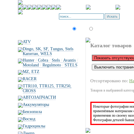
Искать:
текст
товар по коду
ATV
Каталог товаров
Dingo, SK, SF, Tungus, Stels
Капитан, WELS
Hunter
/
Cobra
/
Stels
/
Avantis
/
Motoland
/
Regulmoto
/
STELS
MZ, ETZ
RACER
Отсортировано по:
Н
TTR110, TTR125, TTR250,
Товаров в выбранной категор
CROSS
АВТОЗАПЧАСТИ
Аккумуляторы
Некоторые фотографии новы
применённым материалам с
Бензопила
применения по своему на
Восход
Фотографии деталей бывши
Гидроциклы
Днепр