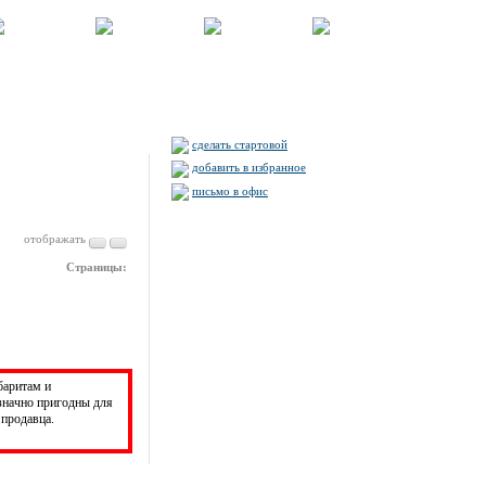
сделать стартовой
добавить в избранное
письмо в офис
отображать
Страницы:
баритам и
значно пригодны для
продавца.