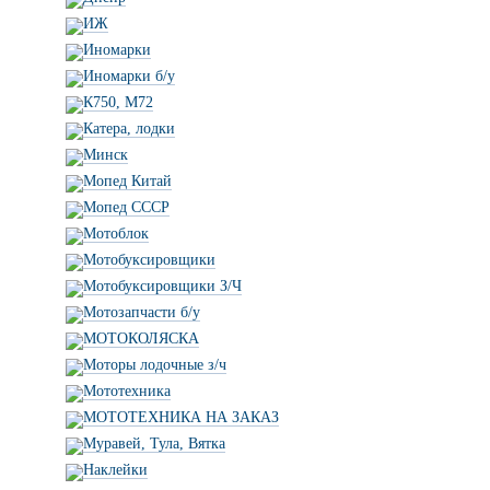
ИЖ
Иномарки
Иномарки б/у
К750, М72
Катера, лодки
Минск
Мопед Китай
Мопед СССР
Мотоблок
Мотобуксировщики
Мотобуксировщики З/Ч
Мотозапчасти б/у
МОТОКОЛЯСКА
Моторы лодочные з/ч
Мототехника
МОТОТЕХНИКА НА ЗАКАЗ
Муравей, Тула, Вятка
Наклейки