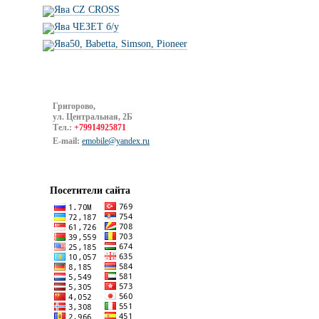
Ява CZ CROSS
Ява ЧЕЗЕТ б/у
Ява50, Babetta, Simson, Pioneer
Григорово,
ул. Центральная, 2Б
Тел.:
+79914925871
E-mail:
emobile@yandex.ru
Посетители сайта