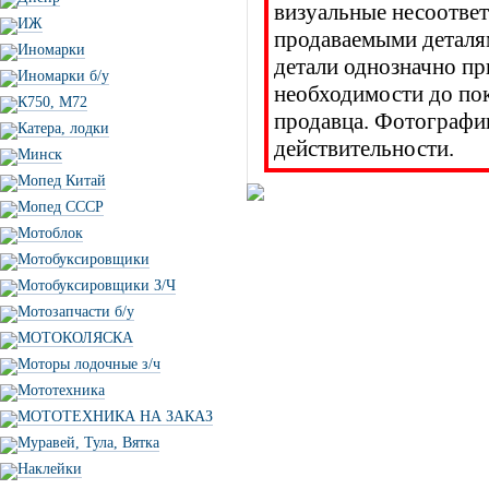
визуальные несоответ
ИЖ
продаваемыми деталя
Иномарки
детали однозначно пр
Иномарки б/у
необходимости до п
К750, М72
продавца. Фотографии
Катера, лодки
действительности.
Минск
Мопед Китай
Мопед СССР
Мотоблок
Мотобуксировщики
Мотобуксировщики З/Ч
Мотозапчасти б/у
МОТОКОЛЯСКА
Моторы лодочные з/ч
Мототехника
МОТОТЕХНИКА НА ЗАКАЗ
Муравей, Тула, Вятка
Наклейки