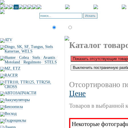
Корзина - О
Позиций: 0.
Искать:
текст
товар по коду
ATV
Каталог товар
Dingo, SK, SF, Tungus, Stels
Капитан, WELS
Hunter
/
Cobra
/
Stels
/
Avantis
/
Motoland
/
Regulmoto
/
STELS
MZ, ETZ
RACER
TTR110, TTR125, TTR250,
Отсортировано п
CROSS
Цене
АВТОЗАПЧАСТИ
Аккумуляторы
Товаров в выбранной к
Бензопила
Восход
Гидроциклы
Некоторые фотографии
Днепр