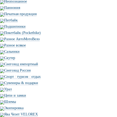
Неопознанное
Паннония
Печатная продукция
Питбайк
Подшипники
Покетбайк (Pocketbike)
Разное АвтоМотоВело
Разное всякое
Сальники
Скутер
Снегоход импортный
Снегоход Россия
Спорт
/
туризм
/
отдых
Сувениры & подарки
Урал
Цепи и замки
Шлемы
Экипировка
Ява Чезет VELOREX