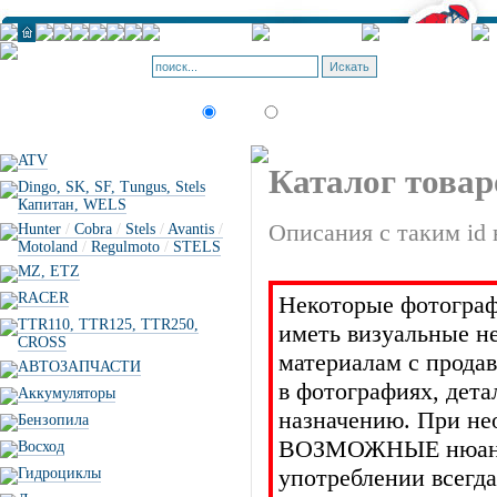
Корзина - О
Позиций: 0.
Искать:
текст
товар по коду
ATV
Каталог товар
Dingo, SK, SF, Tungus, Stels
Капитан, WELS
Описания с таким id 
Hunter
/
Cobra
/
Stels
/
Avantis
/
Motoland
/
Regulmoto
/
STELS
MZ, ETZ
RACER
Некоторые фотограф
TTR110, TTR125, TTR250,
иметь визуальные н
CROSS
материалам с прода
АВТОЗАПЧАСТИ
в фотографиях, дет
Аккумуляторы
назначению. При не
Бензопила
ВОЗМОЖНЫЕ нюансы 
Восход
употреблении всегда
Гидроциклы