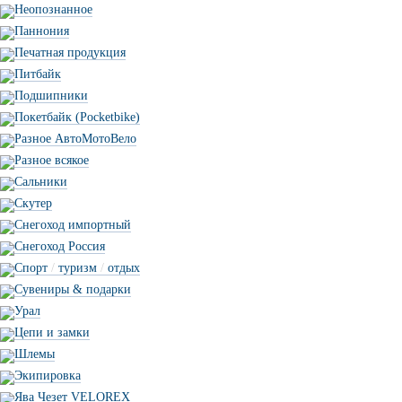
Неопознанное
Паннония
Печатная продукция
Питбайк
Подшипники
Покетбайк (Pocketbike)
Разное АвтоМотоВело
Разное всякое
Сальники
Скутер
Снегоход импортный
Снегоход Россия
Спорт
/
туризм
/
отдых
Сувениры & подарки
Урал
Цепи и замки
Шлемы
Экипировка
Ява Чезет VELOREX