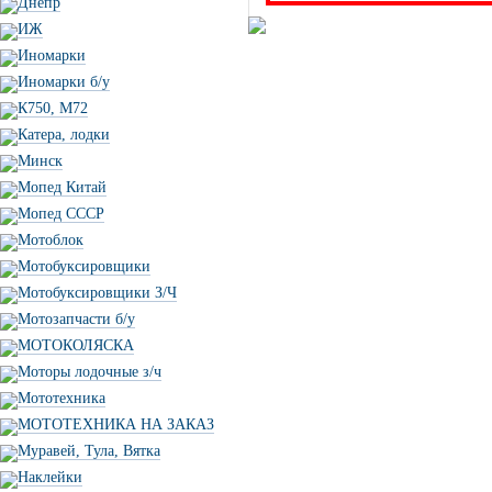
Днепр
ИЖ
Иномарки
Иномарки б/у
К750, М72
Катера, лодки
Минск
Мопед Китай
Мопед СССР
Мотоблок
Мотобуксировщики
Мотобуксировщики З/Ч
Мотозапчасти б/у
МОТОКОЛЯСКА
Моторы лодочные з/ч
Мототехника
МОТОТЕХНИКА НА ЗАКАЗ
Муравей, Тула, Вятка
Наклейки