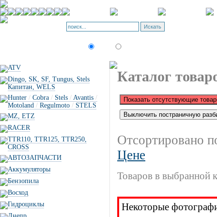
Корзина - О
Позиций: 0.
Искать:
текст
товар по коду
ATV
Каталог товар
Dingo, SK, SF, Tungus, Stels
Капитан, WELS
Hunter
/
Cobra
/
Stels
/
Avantis
/
Motoland
/
Regulmoto
/
STELS
MZ, ETZ
RACER
Отсортировано п
TTR110, TTR125, TTR250,
CROSS
Цене
АВТОЗАПЧАСТИ
Аккумуляторы
Товаров в выбранной к
Бензопила
Восход
Гидроциклы
Некоторые фотографии
Днепр