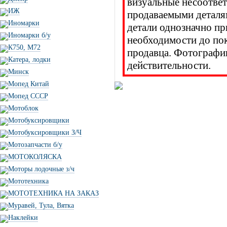
визуальные несоответ
ИЖ
продаваемыми деталя
Иномарки
детали однозначно пр
Иномарки б/у
необходимости до п
К750, М72
продавца. Фотографии
Катера, лодки
действительности.
Минск
Мопед Китай
Мопед СССР
Мотоблок
Мотобуксировщики
Мотобуксировщики З/Ч
Мотозапчасти б/у
МОТОКОЛЯСКА
Моторы лодочные з/ч
Мототехника
МОТОТЕХНИКА НА ЗАКАЗ
Муравей, Тула, Вятка
Наклейки