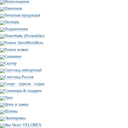
Неопознанное
Паннония
Печатная продукция
Питбайк
Подшипники
Покетбайк (Pocketbike)
Разное АвтоМотоВело
Разное всякое
Сальники
Скутер
Снегоход импортный
Снегоход Россия
Спорт
/
туризм
/
отдых
Сувениры & подарки
Урал
Цепи и замки
Шлемы
Экипировка
Ява Чезет VELOREX