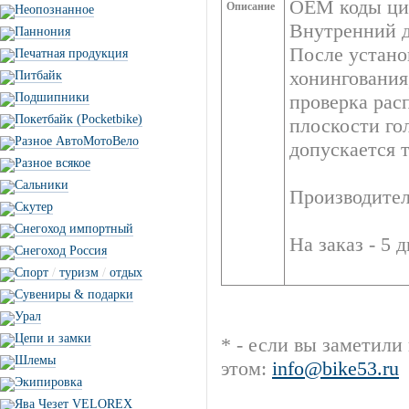
OEM коды цил
Описание
Неопознанное
Внутренний д
Паннония
После устано
Печатная продукция
хонингования
Питбайк
Подшипники
проверка рас
Покетбайк (Pocketbike)
плоскости го
Разное АвтоМотоВело
допускается 
Разное всякое
Сальники
Производитель
Скутер
Снегоход импортный
На заказ - 5 
Снегоход Россия
Спорт
/
туризм
/
отдых
Сувениры & подарки
Урал
Цепи и замки
* - если вы заметили
Шлемы
этом:
info@bike53.ru
Экипировка
Ява Чезет VELOREX