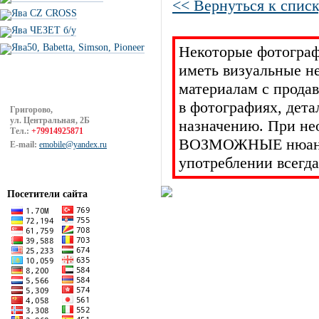
<< Вернуться к списк
Ява CZ CROSS
Ява ЧЕЗЕТ б/у
Ява50, Babetta, Simson, Pioneer
Некоторые фотограф
иметь визуальные н
материалам с прода
в фотографиях, дет
Григорово,
ул. Центральная, 2Б
назначению. При не
Тел.:
+79914925871
ВОЗМОЖНЫЕ нюансы 
E-mail:
emobile@yandex.ru
употреблении всегда
Посетители сайта