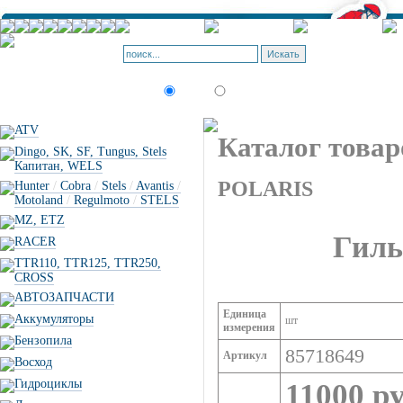
Корзина - О
Позиций: 0.
Искать:
текст
товар по коду
ATV
Каталог товар
Dingo, SK, SF, Tungus, Stels
Капитан, WELS
POLARIS
Hunter
/
Cobra
/
Stels
/
Avantis
/
Motoland
/
Regulmoto
/
STELS
MZ, ETZ
Гиль
RACER
TTR110, TTR125, TTR250,
CROSS
АВТОЗАПЧАСТИ
Единица
Аккумуляторы
шт
измерения
Бензопила
85718649
Артикул
Восход
Гидроциклы
11000 ру