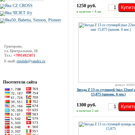
1250 руб.
Ява CZ CROSS
Купит
в наличии > 4 шт
Ява ЧЕЗЕТ б/у
Ява50, Babetta, Simson, Pioneer
Григорово,
ул. Центральная, 2Б
Тел.:
+79914925871
E-mail:
emobile@yandex.ru
Посетители сайта
артикул: 85693
Звезда Z 13 со ступицей (вал 22мм)
15,875 (шпонк. 6 мм.)
1300 руб.
Купит
в наличии 2 шт