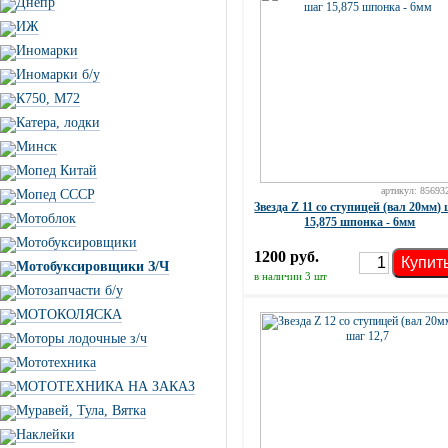
Днепр
ИЖ
Иномарки
Иномарки б/у
К750, М72
Катера, лодки
Минск
Мопед Китай
артикул: 85693
Мопед СССР
Звезда Z 11 со ступицей (вал 20мм)
Мотоблок
15,875 шпонка - 6мм
Мотобуксировщики
1200 руб.
Купит
Мотобуксировщики З/Ч
в наличии 3 шт
Мотозапчасти б/у
МОТОКОЛЯСКА
Моторы лодочные з/ч
Мототехника
МОТОТЕХНИКА НА ЗАКАЗ
Муравей, Тула, Вятка
Наклейки