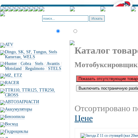
Корзина - О
Позиций: 0.
Искать:
текст
товар по коду
ATV
Каталог товар
Dingo, SK, SF, Tungus, Stels
Капитан, WELS
Мотобуксировщик
Hunter
/
Cobra
/
Stels
/
Avantis
/
Motoland
/
Regulmoto
/
STELS
MZ, ETZ
RACER
TTR110, TTR125, TTR250,
CROSS
АВТОЗАПЧАСТИ
Отсортировано п
Аккумуляторы
Цене
Бензопила
Восход
Гидроциклы