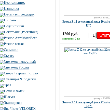
Неопознанное
Паннония
Печатная продукция
артикул: 85682
Питбайк
Звезда Z 12 со ступицей (вал 20мм)
12,7
Подшипники
Покетбайк (Pocketbike)
1200 руб.
Купит
Разное АвтоМотоВело
в наличии 2 шт
Разное всякое
Сальники
Скутер
Снегоход импортный
Снегоход Россия
Спорт
/
туризм
/
отдых
Сувениры & подарки
Урал
Цепи и замки
Шлемы
артикул: 85698
Звезда Z 12 со ступицей (вал 22мм)
Экипировка
15,875
Ява Чезет VELOREX