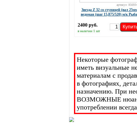
артикул: 85693
Звезда Z 32 со ступицей (вал 25м
ведомая (шаг 15,875/520) м/к Рыб
2400 руб.
Купит
в наличии 1 шт
Некоторые фотограф
иметь визуальные н
материалам с прода
в фотографиях, дет
назначению. При не
ВОЗМОЖНЫЕ нюансы 
употреблении всегда